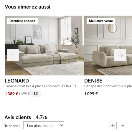
Vous aimerez aussi
Dernière chance
Meilleure vente
LEONARD
DENISE
Canapé droit fixe 4 places compact LEONARD
Canapé droit convertible 3 pl
assise profonde tissu texturé
texturé
1 389 €
1 099 €
1 499 €
-8%
Avis clients
4.7
/5
Trier par :