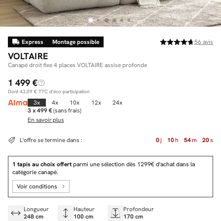
Express
Montage possible
56
avis
Facilité de paiements
VOLTAIRE
Livraison
Canapé droit fixe 4 places VOLTAIRE assise profonde
1 499 €
Aide et contact
Dont
43,09 €
TTC d'éco-participation
Conseil sur mesure
3x
4x
10x
12x
24x
3 x 499 €
(sans frais)
En savoir plus
Mieux nous connaître
L'offre se termine dans :
0
j
10
h
54
m
19
s
1 tapis au choix offert
parmi une sélection dès 1299€ d'achat dans la
catégorie canapé.
Voir conditions
Longueur
Hauteur
Profondeur
248 cm
100 cm
170 cm