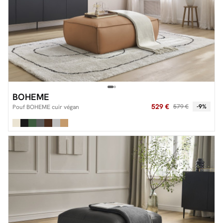
BOHEME
529 €
579 €
-9%
Pouf BOHEME cuir végan