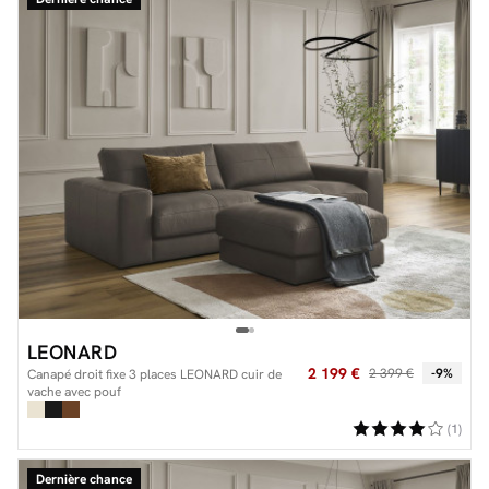
Facilité de paiements
Livraison
Aide et contact
Conseil sur mesure
Mieux nous connaître
LEONARD
2 199 €
2 399 €
-9%
Canapé droit fixe 3 places LEONARD cuir de
vache avec pouf
(1)
Dernière chance