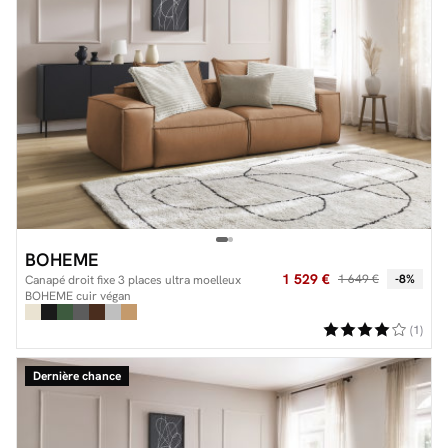
BOHEME
1 529 €
1 649 €
-8%
Canapé droit fixe 3 places ultra moelleux
BOHEME cuir végan
(1)
Dernière chance