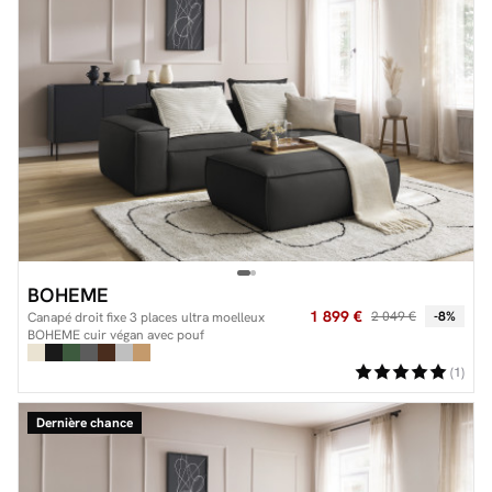
BOHEME
1 899 €
2 049 €
-8%
Canapé droit fixe 3 places ultra moelleux
BOHEME cuir végan avec pouf
(1)
Dernière chance