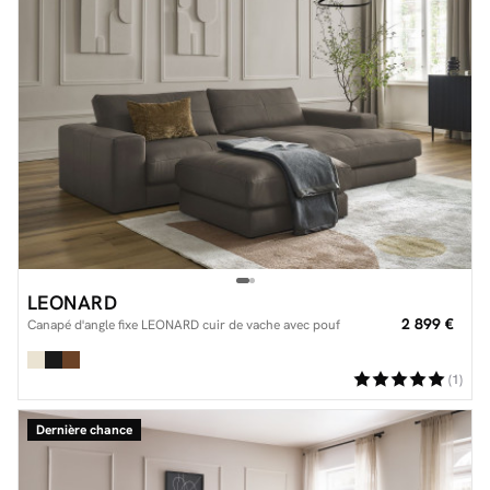
LEONARD
2 899 €
Canapé d'angle fixe LEONARD cuir de vache avec pouf
(1)
Dernière chance