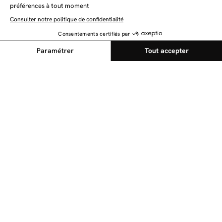
Tous les filtres
✕
NEWSLETTER
Restez au courant des dernières nouveautés
Trier par
Pertinence
Envoyer
Chargement des filtres...
Pertinence
Prix croissant
@bobochicparis
Prix décroissant
Suivez nous sur nos réseaux sociaux