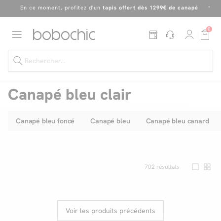
Dernière chance
de profiter de nos prix réduits
jusqu'à -50%
!
Excellent
0
En ce moment, profitez d'un
tapis offert dès 1299€ de canapé
*
Canapé bleu clair
Canapé bleu foncé
Canapé bleu
Canapé bleu canard
Dernière chance jusqu'à -50%
Nos Best-sellers
Nouveautés
702
résultats
Livraison rapide
Vos intérieurs
Voir les produits précédents