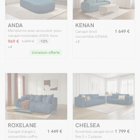
ANDA
KENAN
Méridienne avec accoudoir pour
1 649 €
Canapé droit
canapé modulable ANDA tissu
convertible KENAN
chenille
969 €
1 099 €
-12%
ouverture express
+2
tissu lisse
+4
Livraison offerte
ROXELANE
CHELSEA
1 449 €
1 799 €
Canapé d'angle L
Ensemble canapé droit
convertible coffre
fixe 3 + 2 places