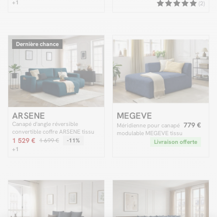
ROXELANE tissu chiné
+1
CHELSEA gros côtelé
(2)
doux
Dernière chance
ARSENE
MEGEVE
Canapé d'angle réversible
779 €
Méridienne pour canapé
convertible coffre ARSENE tissu
modulable MEGEVE tissu
velours avec pouf
1 529 €
1 699 €
-11%
texturé
Livraison offerte
+1