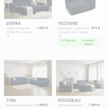
SIERRA
VOLTAIRE
1 899 €
579 €
Canapé d'angle fixe
Chauffeuse 1 place avec
SIERRA tissu texturé
accoudoir pour canapé
avec pouf
+1
modulable VOLTAIRE
+2
tissu chiné
Express
Livraison
offerte
TINA
ROUSSEAU
1 999 €
1 899 €
Ensemble canapé droit
Canapé d'angle fixe