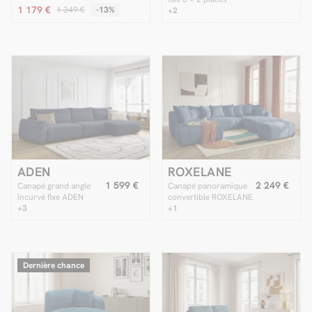
1 179 €
1 349 €
-13%
ERNEST
+2
ADEN
ROXELANE
1 599 €
2 249 €
Canapé grand angle
Canapé panoramique
incurvé fixe ADEN
convertible ROXELANE
+3
tissu chiné avec pouf
+1
Dernière chance