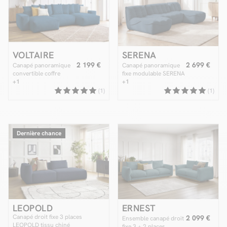
VOLTAIRE
SERENA
2 199 €
2 699 €
Canapé panoramique
Canapé panoramique
convertible coffre
fixe modulable SERENA
VOLTAIRE
+1
tissu chiné
+1
(1)
(1)
Dernière chance
LEOPOLD
ERNEST
Canapé droit fixe 3 places
2 099 €
Ensemble canapé droit
LEOPOLD tissu chiné
fixe 3 + 2 places