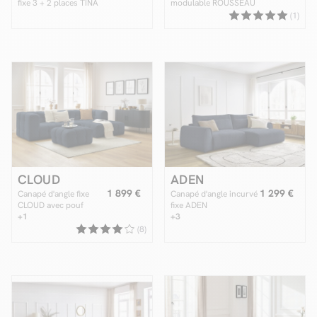
fixe 3 + 2 places TINA
modulable ROUSSEAU
velours côtelé
tissu chiné avec 1
(1)
chauffeuse et 1 pouf
CLOUD
ADEN
1 899 €
1 299 €
Canapé d'angle fixe
Canapé d'angle incurvé
CLOUD avec pouf
fixe ADEN
+1
+3
(8)