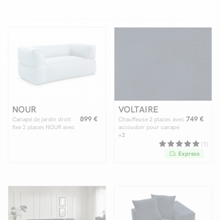
Facilité de paiements
Livraison
Aide et contact
Conseil sur mesure
NOUR
VOLTAIRE
899 €
749 €
Canapé de jardin droit
Chauffeuse 2 places avec
Mieux nous connaître
fixe 2 places NOUR avec
accoudoir pour canapé
bâche de protection
modulable VOLTAIRE
+2
tissu chiné
(1)
Express