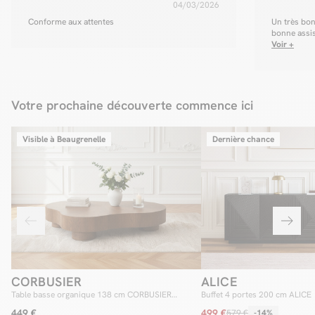
04/03/2026
Conforme aux attentes
Un très bon
bonne assise
Voir +
Votre prochaine découverte commence ici
Visible à Beaugrenelle
Dernière chance
CORBUSIER
ALICE
Table basse organique 138 cm CORBUSIER
Buffet 4 portes 200 cm ALICE
placage chêne massif
449 €
499 €
579 €
-14%