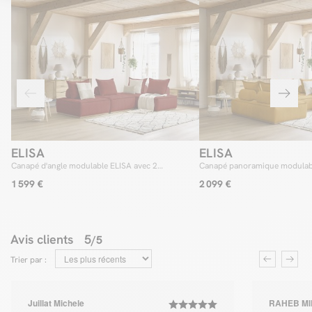
ELISA
ELISA
Canapé d'angle modulable ELISA avec 2
Canapé panoramique modulabl
chauffeuses 1 place et 1 chauffeuse 2 places
chauffeuses 1 place et 1 chauf
1 599 €
2 099 €
Avis clients
5
/5
Trier par :
Juillat Michele
RAHEB MI