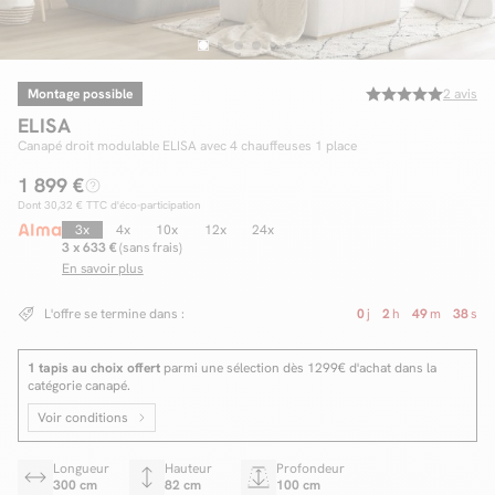
Montage possible
2
avis
Facilité de paiements
ELISA
Livraison
Canapé droit modulable ELISA avec 4 chauffeuses 1 place
1 899 €
Aide et contact
Dont
30,32 €
TTC d'éco-participation
Conseil sur mesure
3x
4x
10x
12x
24x
3 x 633 €
(sans frais)
En savoir plus
Mieux nous connaître
L'offre se termine dans :
0
j
2
h
49
m
37
s
1 tapis au choix offert
parmi une sélection dès 1299€ d'achat dans la
catégorie canapé.
Voir conditions
Longueur
Hauteur
Profondeur
300 cm
82 cm
100 cm