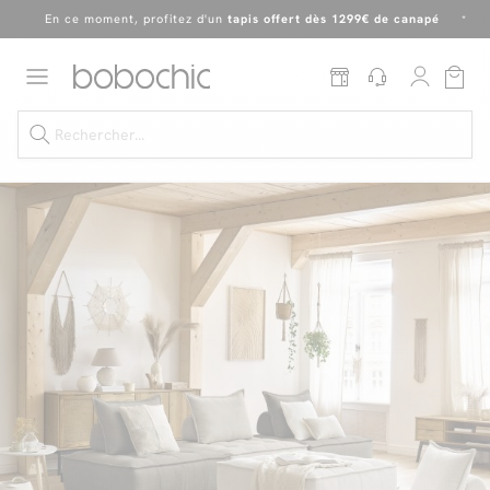
En ce moment, profitez d'un
tapis offert dès 1299€ de canapé
*
Dernière chance
de profiter de nos prix réduits
jusqu'à -50%
!
Excellent
En ce moment, profitez d'un
tapis offert dès 1299€ de canapé
*
Dernière chance jusqu'à -50%
Nos Best-sellers
Nouveautés
Livraison rapide
Vos intérieurs