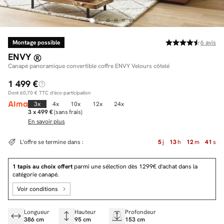
Montage possible
6
avis
Facilité de paiements
ENVY
Livraison
Canapé panoramique convertible coffre ENVY Velours côtelé
1 499 €
Aide et contact
Dont
60,70 €
TTC d'éco-participation
Conseil sur mesure
3x
4x
10x
12x
24x
3 x 499 €
(sans frais)
En savoir plus
Mieux nous connaître
L'offre se termine dans :
5
j
13
h
12
m
41
s
1 tapis au choix offert
parmi une sélection dès 1299€ d'achat dans la
catégorie canapé.
Voir conditions
Longueur
Hauteur
Profondeur
386 cm
95 cm
153 cm