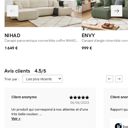
NIHAD
ENVY
Canapé panoramique convertible coffre NIHAD
Canapé d'angle réversible con
velours côtelé
velours côtelé
1 649 €
999 €
Avis clients
4.5
/5
Trier par :
Client anonyme
Client an
06/06/2023
Un produit qui correspond à nos attentes et d’une
Rapport qual
très belle couleur. ...
Voir +
Sup