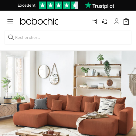
Excellent
Une
parure offerte
dès 999€ d'achat dans la catégorie "Lit"
Dernière chance jusqu'à -50%
Nos Best-sellers
Nouveautés
Livraison rapide
Vos intérieurs