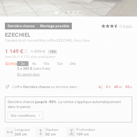
Dernière chance
Montage possible
4
avis
Facilité de paiements
EZECHIEL
Livraison
Canapé droit convertible coffre EZECHIEL tissu lisse
1 149 €
Aide et contact
1 399 €
-18%
Dont
35,11 €
TTC d'éco-participation
Conseil sur mesure
3x
4x
10x
12x
24x
3 x 382 €
(sans frais)
En savoir plus
Mieux nous connaître
L'offre
Dernière chance
se termine dans :
6
j
2
h
40
m
52
s
Dernière chance
jusqu'à -50%
. La remise s'applique automatiquement
dans le panier.
Voir conditions
Longueur
Hauteur
Profondeur
265 cm
82 cm
109 cm