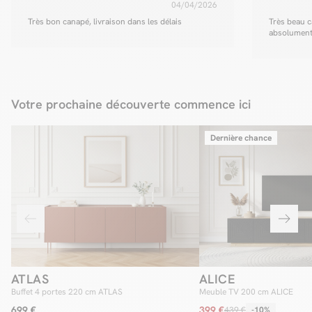
04/04/2026
Très bon canapé, livraison dans les délais
Très beau c
absolument
Votre prochaine découverte commence ici
Dernière chance
ATLAS
ALICE
Buffet 4 portes 220 cm ATLAS
Meuble TV 200 cm ALICE
699 €
399 €
439 €
-10%