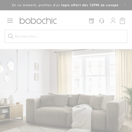
En ce moment, profitez d'un
tapis offert dès 1299€ de canapé
*
Dernière chance
de profiter de nos prix réduits
jusqu'à -50%
!
Excellent
En ce moment, profitez d'un
tapis offert dès 1299€ de canapé
*
Dernière chance jusqu'à -50%
Nos Best-sellers
Nouveautés
Livraison rapide
Vos intérieurs