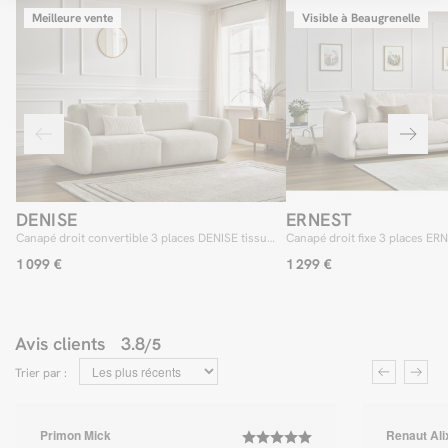
Meilleure vente
Visible à Beaugrenelle
DENISE
ERNEST
Canapé droit convertible 3 places DENISE tissu
Canapé droit fixe 3 places ER
texturé
1 099 €
1 299 €
Avis clients
3.8
/5
Trier par :
Primon Mick
Renaut Ali