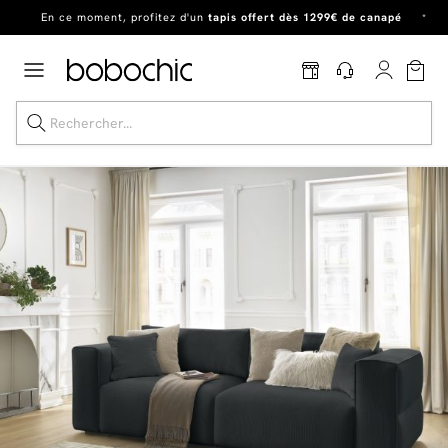
En ce moment, profitez d'un
tapis offert dès 1299€ de canapé
*
Dernière chance
de profiter de nos prix réduits
jusqu'à -50%
!
Excellent
En ce moment, profitez d'un
tapis offert dès 1299€ de canapé
*
Dernière chance jusqu'à -50%
Nos Best-sellers
Nouveautés
Livraison rapide
Vos intérieurs