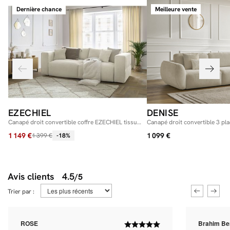
Dernière chance
Meilleure vente
EZECHIEL
DENISE
Canapé droit convertible coffre EZECHIEL tissu
Canapé droit convertible 3 pl
lisse
texturé
1 149 €
1 099 €
1 399 €
-18%
Avis clients
4.5
/5
Trier par :
ROSE
Brahim Be