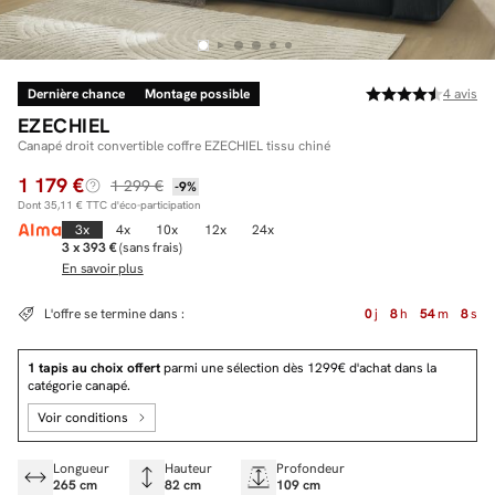
Dernière chance
Montage possible
4
avis
Facilité de paiements
EZECHIEL
Livraison
Canapé droit convertible coffre EZECHIEL tissu chiné
1 179 €
Aide et contact
1 299 €
-9%
Dont
35,11 €
TTC d'éco-participation
Conseil sur mesure
3x
4x
10x
12x
24x
3 x 393 €
(sans frais)
En savoir plus
Mieux nous connaître
L'offre se termine dans :
0
j
8
h
54
m
7
s
1 tapis au choix offert
parmi une sélection dès 1299€ d'achat dans la
catégorie canapé.
Voir conditions
Longueur
Hauteur
Profondeur
265 cm
82 cm
109 cm