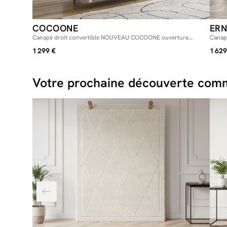
COCOONE
ERN
Canapé droit convertible NOUVEAU COCOONE ouverture
Canap
express tissu lisse
1 299 €
1 629
Votre prochaine découverte comm