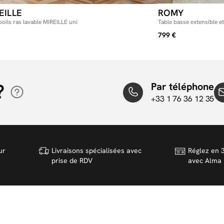
EILLE
ROMY
poils ras lavable MIREILLE uni
Table basse extensible e
799 €
?
Par téléphone
+33 1 76 36 12 35
ur
Livraisons spécialisées avec
Réglez en 3
prise de RDV
avec Alma