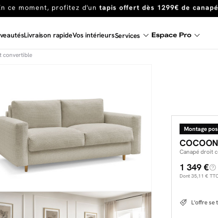
Dernière chance
de profiter de nos prix réduits
jusqu'à -50%
Excellent
veautés
Livraison rapide
Vos intérieurs
Services
En ce moment, profitez d'un
tapis offert dès 1299€ de canap
 convertible
Montage pos
COCOON
Canapé droit 
1 349 €
Dont
35,11 €
TTC 
L'offre se