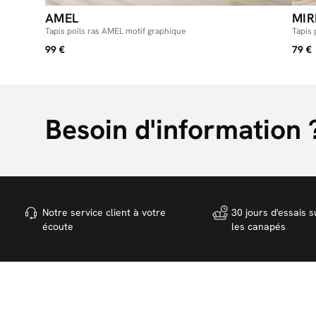
AMEL
MIR
Tapis poils ras AMEL motif graphique
Tapis 
99 €
79 €
Besoin d'information 
Notre service client à votre
30 jours d'essais s
écoute
les canapés