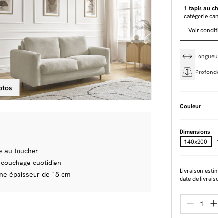
1 tapis au ch
catégorie ca
Voir condit
Longue
Profond
otos
Couleur
Dimensions
140x200
e au toucher
n couchage quotidien
Livraison esti
une épaisseur de 15 cm
date de livrais