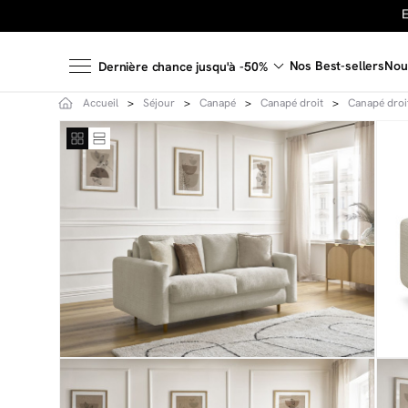
Nos Best-sellers
Nou
Dernière chance jusqu'à -50%
Accueil
Séjour
Canapé
Canapé droit
Canapé droit