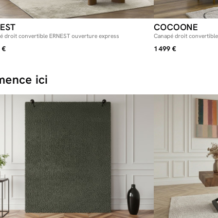
EST
COCOONE
é droit convertible ERNEST ouverture express
Canapé droit converti
express tissu bouclette
 €
1 499 €
ence ici