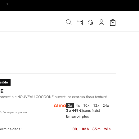
!
é
*
sible
E
convertible NOUVEAU COCOONE ouverture express tissu texturé
3x
4x
10x
12x
24x
3 x 449 €
(sans frais)
d'éco-participation
En savoir plus
 termine dans :
00
j
03
h
35
m
25
s