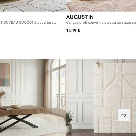
AUGUSTIN
ble NOUVEAU COCOONE ouverture
Canapé droit convertible ouverture expre
côtelé
1 549 €