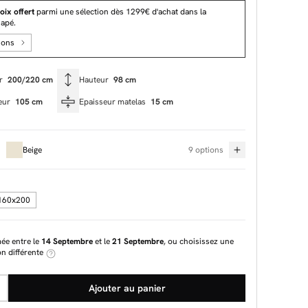
oix offert
parmi une sélection dès 1299€ d'achat dans la
napé.
ions
ur
200/220 cm
Hauteur
98 cm
eur
105 cm
Epaisseur matelas
15 cm
Beige
9 options
160x200
mée entre le
14 Septembre
et le
21 Septembre
, ou choisissez une
on différente
Ajouter au panier