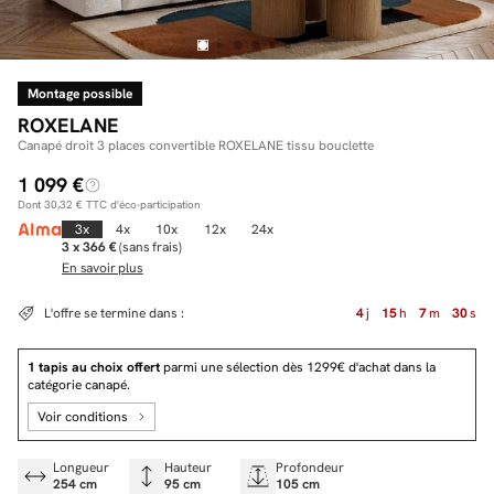
Montage possible
Facilité de paiements
ROXELANE
Livraison
Canapé droit 3 places convertible ROXELANE tissu bouclette
1 099 €
Aide et contact
Dont
30,32 €
TTC d'éco-participation
Conseil sur mesure
3x
4x
10x
12x
24x
3 x 366 €
(sans frais)
En savoir plus
Mieux nous connaître
L'offre se termine dans :
4
j
15
h
7
m
29
s
1 tapis au choix offert
parmi une sélection dès 1299€ d'achat dans la
catégorie canapé.
Voir conditions
Longueur
Hauteur
Profondeur
254 cm
95 cm
105 cm