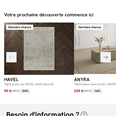
Votre prochaine découverte commence ici
Dernière chance
Dernière chance
HAVEL
ANYRA
Tapis poils ras HAVEL motif abstrait
Table basse avec tiroirs ANYR
99 €
339 €
149 €
-34%
399 €
-16%
Besoin d'information ?