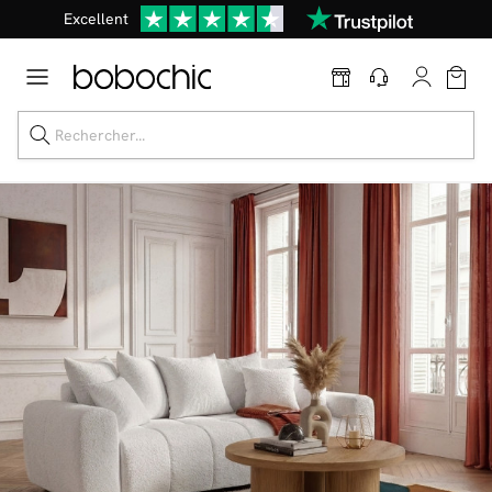
Excellent
Une
parure offerte
dès 999€ d'achat dans la catégorie "Lit"
Dernière chance jusqu'à -50%
Nos Best-sellers
Nouveautés
Livraison rapide
Vos intérieurs