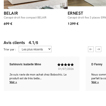
BELAIR
ERNEST
Canapé droit fixe compact BELAIR
Canapé droit fixe 3 places ER
699 €
1 299 €
Avis clients
4.1
/5
Trier par :
Sahinovic Isabelle Mme
D Fanny
01/07/2026
Je suis ravie de mon achat chez Bobochic. Le
Nous somme
produit est de très belle...
parfait la co
Voir +
Voir +