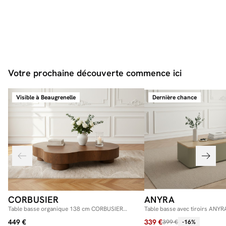
Votre prochaine découverte commence ici
Visible à Beaugrenelle
Dernière chance
CORBUSIER
ANYRA
Table basse organique 138 cm CORBUSIER
Table basse avec tiroirs ANYR
placage chêne massif
449 €
339 €
399 €
-16%