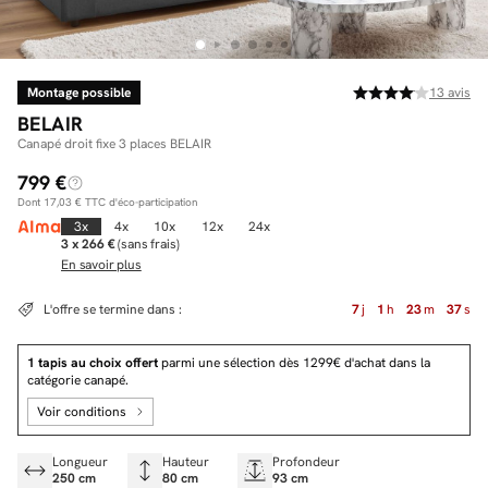
Montage possible
13
avis
Facilité de paiements
BELAIR
Livraison
Canapé droit fixe 3 places BELAIR
799 €
Aide et contact
Dont
17,03 €
TTC d'éco-participation
Conseil sur mesure
3x
4x
10x
12x
24x
3 x 266 €
(sans frais)
En savoir plus
Mieux nous connaître
L'offre se termine dans :
7
j
1
h
23
m
36
s
1 tapis au choix offert
parmi une sélection dès 1299€ d'achat dans la
catégorie canapé.
Voir conditions
Longueur
Hauteur
Profondeur
250 cm
80 cm
93 cm