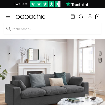
Excellent
Une
parure offerte
dès 999€ d'achat dans la catégorie "Lit"
Dernière chance jusqu'à -50%
Nos Best-sellers
Nouveautés
Livraison rapide
Vos intérieurs