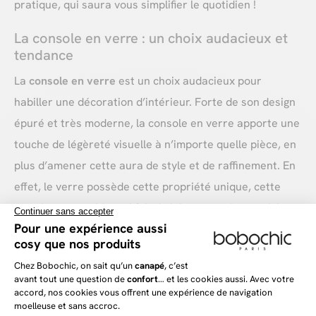
pratique, qui saura vous simplifier le quotidien !
La console en verre : un choix audacieux et
tendance
La
console en verre
est un choix audacieux pour
habiller une décoration d’intérieur. Forte de son design
épuré et très moderne, la console en verre apporte une
touche de légèreté visuelle à n’importe quelle pièce, en
plus d’amener cette aura de style et de raffinement. En
effet, le verre possède cette propriété unique, cette
aura incomparable, qui fait de lui un superbe matériau
pour l’intérieur. Qui plus est, la transparence du verre
permet de créer une sensation d’espace, idéale pour
les intérieurs de petite taille ou pour ceux qui
souhaitent un mobilier discret, tout en restant élégant.
Enfin, sachez que le verre est un matériau qui s’intègre