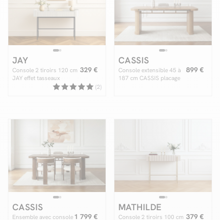
Facilité de paiements
JAY
CASSIS
Livraison
329 €
899 €
Console 2 tiroirs 120 cm
Console extensible 45 à
JAY effet tasseaux
187 cm CASSIS placage
Aide et contact
chêne massif
(2)
Conseil sur mesure
Mieux nous connaître
CASSIS
MATHILDE
1 799 €
379 €
Ensemble avec console
Console 2 tiroirs 100 cm