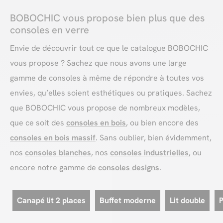
BOBOCHIC vous propose bien plus que des
consoles en verre
Envie de découvrir tout ce que le catalogue BOBOCHIC
vous propose ? Sachez que nous avons une large
gamme de consoles à même de répondre à toutes vos
envies, qu’elles soient esthétiques ou pratiques. Sachez
que BOBOCHIC vous propose de nombreux modèles,
que ce soit des
consoles en bois
, ou bien encore des
consoles en bois massif
. Sans oublier, bien évidemment,
nos
consoles blanches
, nos
consoles industrielles
, ou
encore notre gamme de
consoles designs
.
Canapé lit 2 places
Buffet moderne
Lit double
P