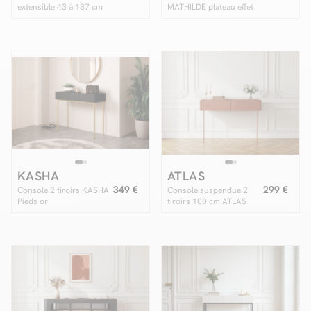
extensible 43 à 187 cm
MATHILDE plateau effet
CASSIS + 4 chaises
marbre et pieds or
BORELY placage chêne
massif et tissu
bouclette
KASHA
ATLAS
349 €
299 €
Console 2 tiroirs KASHA
Console suspendue 2
Pieds or
tiroirs 100 cm ATLAS