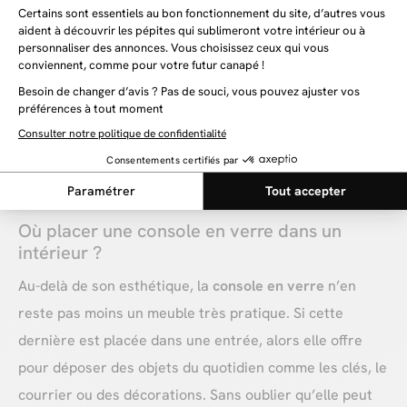
parfaitement à tous les styles de décoration.
Que vous ayez un intérieur minimaliste, contemporain
ou plus classique, la
console en verre
s’harmonise avec
divers matériaux comme le bois, le métal ou encore le
marbre. De ce fait, elle saura parfaitement trouver sa
place dans votre intérieur, que ce soit dans votre salon,
votre entrée, ou encore dans votre chambre !
Où placer une console en verre dans un
intérieur ?
Au-delà de son esthétique, la
console en verre
n’en
reste pas moins un meuble très pratique. Si cette
dernière est placée dans une entrée, alors elle offre
pour déposer des objets du quotidien comme les clés, le
courrier ou des décorations. Sans oublier qu’elle peut