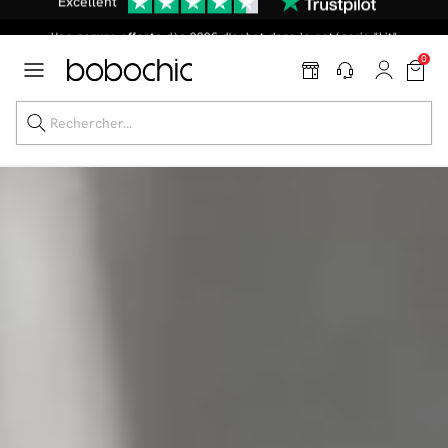
Une
parure offerte
dès 999€ d'achat dans la catégorie "Lit"
En ce moment, profitez d'un
tapis offert dès 1299€ de canapé
*
0
Dernière chance
de profiter de nos prix réduits
jusqu'à -50%
!
Excellent
Une
parure offerte
dès 999€ d'achat dans la catégorie "Lit"
Dernière chance jusqu'à -50%
Nos Best-sellers
Nouveautés
Livraison rapide
Vos intérieurs