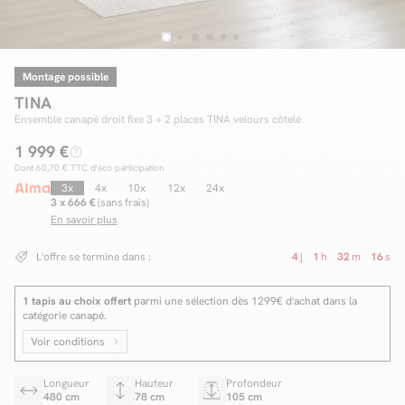
Montage possible
Facilité de paiements
TINA
Livraison
Ensemble canapé droit fixe 3 + 2 places TINA velours côtelé
1 999 €
Aide et contact
Dont
60,70 €
TTC d'éco-participation
Conseil sur mesure
3x
4x
10x
12x
24x
3 x 666 €
(sans frais)
En savoir plus
Mieux nous connaître
L'offre se termine dans :
4
j
1
h
32
m
15
s
1 tapis au choix offert
parmi une sélection dès 1299€ d'achat dans la
catégorie canapé.
Voir conditions
Longueur
Hauteur
Profondeur
480 cm
78 cm
105 cm