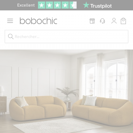
Excellent
Une
parure offerte
dès 999€ d'achat dans la catégorie "Lit"
Dernière chance jusqu'à -50%
Nos Best-sellers
Nouveautés
Livraison rapide
Vos intérieurs