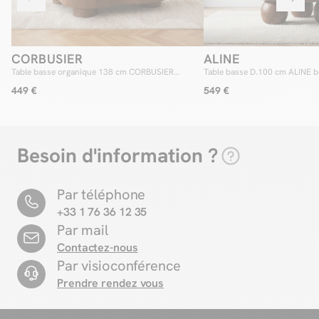
CORBUSIER
ALINE
Table basse organique 138 cm CORBUSIER
Table basse D.100 cm ALINE b
placage chêne massif
manguier
449 €
549 €
Besoin d'information ?
Par téléphone
+33 1 76 36 12 35
Par mail
Contactez-nous
Par visioconférence
Prendre rendez vous