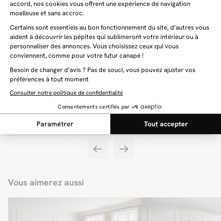
notamment un pouf et un fauteuil. Pour celles et ceux qui recherchent un
petit canapé, capable de trouver sa place dans un studio, une petite pièce ou
bien dans un espace très étroit, alors que le canapé 2 places TINA s’impose
comme un indispensable. Grâce à ses dimensions compactes, vous n’aurez
aucune difficulté à l’intégrer à votre pièce, et ce, en profitant de ses lignes
arrondies et pleines de charme, et de son confort incomparable !
Apportez de la convivialité à votre séjour
Légèrement plus grand que le canapé 2 places, le canapé 3 places TINA
s’impose comme le modèle idéal pour celles et ceux qui souhaitent un canapé
convivial, idéal pour recevoir des invités. Bien évidemment, ce canapé saura
tout à fait trouver sa place dans n’importe quelle pièce, même les plus
étroites, et apportera une touche unique à votre décoration d’intérieur. Que
ce soit dans sa déclinaison velours côtelé ou tissu bouclette, le canapé 3
places TINA est un concentré d’élégance et de douceur, à même d’apporter
une atmosphère chaleureuse et accueillante à votre intérieur !
Vous aimerez aussi