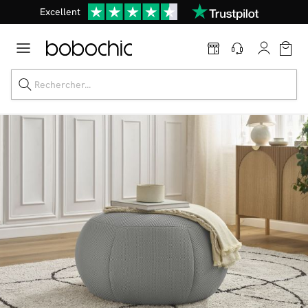
Excellent
Une
parure offerte
dès 999€ d'achat dans la catégorie "Lit"
Dernière chance jusqu'à -50%
Nos Best-sellers
Nouveautés
Livraison rapide
Vos intérieurs