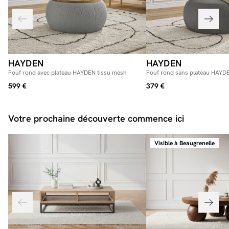
pouf), celui-ci complète à merveille votre canapé, tout en vous offrant une
assise supplémentaire que vous pourrez déplacer facilement pour répondre à
vos besoins du moment. Enfin, le pouf est un meuble polyvalent. De ce fait,
vous pourrez vous en servir comme d’une table d’appoint pour pouvoir
déjeuner ou bien d’un repose-pied pour les longs moments de détente.
HAYDEN
HAYDEN
Pouf rond avec plateau HAYDEN tissu mesh
Pouf rond sans plateau HAYDE
599 €
379 €
Votre prochaine découverte commence ici
Visible à Beaugrenelle