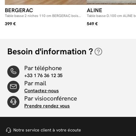
BERGERAC
ALINE
Table basse 2 niches 110 cm BERGERAC bois
Table basse D.100 cm ALINE b
massif de manguier
manguier
399 €
549 €
Besoin d'information ?
Par téléphone
+33 1 76 36 12 35
Par mail
Contactez-nous
Par visioconférence
Prendre rendez vous
Notre service client à votre
écoute