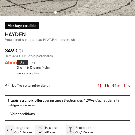
Montage possible
Facilité de paiements
HAYDEN
Livraison
Pouf rond sans plateau HAYDEN tissu mesh
349 €
Aide et contact
Dont
3,88 €
TTC d'éco-participation
Conseil sur mesure
3x
4x
3 x 116 €
(sans frais)
En savoir plus
Mieux nous connaître
L'offre se termine dans :
4
j
3
h
54
m
10
s
1 tapis au choix offert
parmi une sélection dès 1299€ d'achat dans la
catégorie canapé.
Voir conditions
Longueur
Hauteur
Profondeur
60 / 76 cm
40 cm
60 / 76 cm