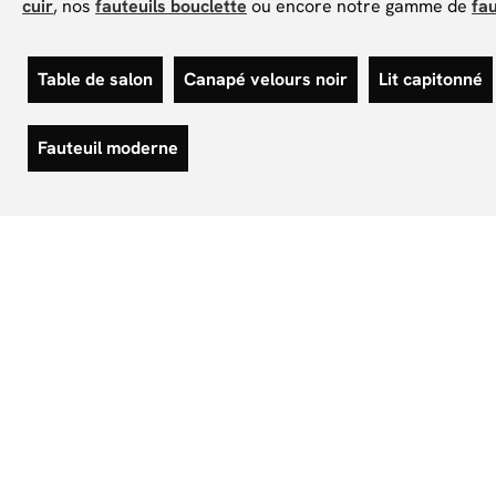
cuir
, nos
fauteuils bouclette
ou encore notre gamme de
f
au
Table de salon
Canapé velours noir
Lit capitonné
Fauteuil moderne