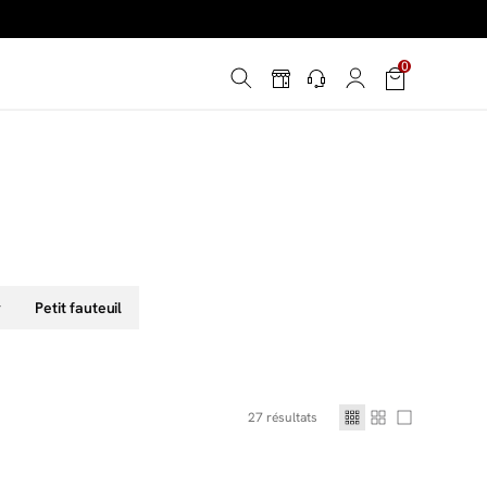
é
*
0
!
r
Petit fauteuil
27
résultats