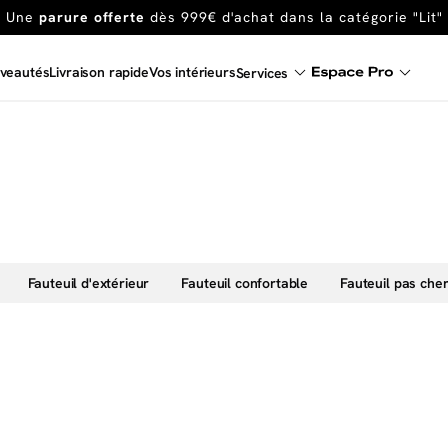
Une
parure offerte
dès 999€ d'achat dans la catégorie "Lit"
En ce moment, profitez d'un
tapis offert dès 1299€ de canap
veautés
Livraison rapide
Vos intérieurs
Services
Dernière chance
de profiter de nos prix réduits
jusqu'à -50%
Excellent
Une
parure offerte
dès 999€ d'achat dans la catégorie "Lit"
Fauteuil d'extérieur
Fauteuil confortable
Fauteuil pas che