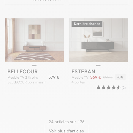
plateau effet marbre et
pieds noirs
Dernière chance
BELLECOUR
ESTEBAN
579 €
369 €
399 €
-8%
Meuble TV 2 tiroirs
Meuble TV
BELLECOUR bois massif
4 portes
de manguier
180 cm
(2)
ESTEBAN
formes
géométriques
24 articles sur 176
Voir plus d'articles