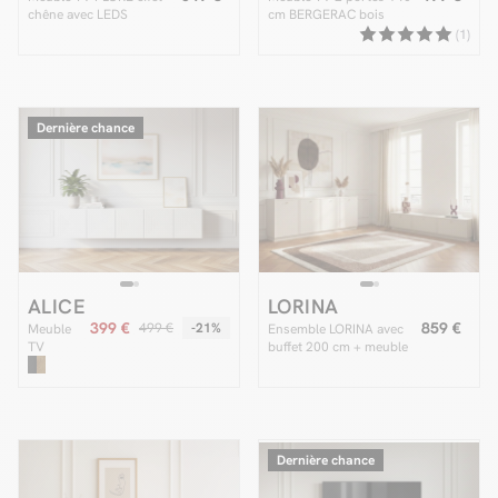
chêne avec LEDS
cm BERGERAC bois
massif de manguier
(1)
Dernière chance
ALICE
LORINA
399 €
859 €
499 €
-21%
Meuble
Ensemble LORINA avec
TV
buffet 200 cm + meuble
suspendu
TV 200 cm poignées or
200 cm
ALICE
Dernière chance