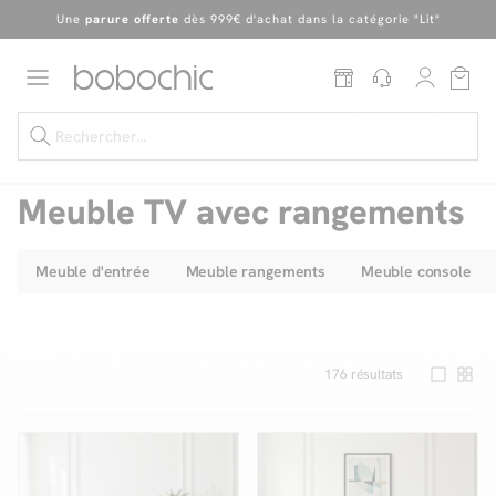
En ce moment, profitez d'un
tapis offert dès 1299€ de canapé
*
Dernière chance
de profiter de nos prix réduits
jusqu'à -50%
!
Excellent
Une
parure offerte
dès 999€ d'achat dans la catégorie "Lit"
Meuble TV avec rangements
Meuble d'entrée
Meuble rangements
Meuble console
Dernière chance jusqu'à -50%
Nos Best-sellers
Nouveautés
176
résultats
Livraison rapide
Vos intérieurs