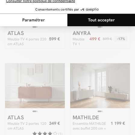
ATLAS
ANYRA
599 €
499 €
599 €
-17%
Meuble TV 4 portes 220
Meuble
cm ATLAS
TV 1
porte 1
tiroir 220
cm
ANYRA
ATLAS
MATHILDE
349 €
1 199 €
Meuble TV 2 portes 120
Ensemble MATHILDE
cm ATLAS
avec buffet 200 cm +
meuble TV 200 cm
(1)