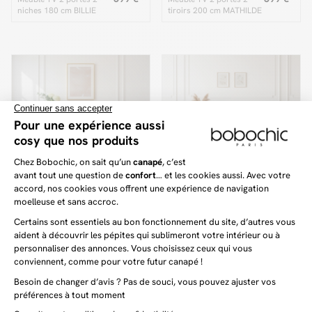
niches 180 cm BILLIE
tiroirs 200 cm MATHILDE
effet bois et métal
plateau effet marbre et
pieds or
ALBI
ENYRA
249 €
599 €
Meuble TV 140 cm ALBI
Meuble TV 1 porte 1
bois massif et rotin
tiroir 220 cm ENYRA
pieds en bois massif
(1)
Dernière chance