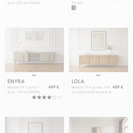
tiroir 200 cm FREDA
TV 200
cm ALICE
pieds en
métal
ENYRA
LOLA
499 €
459 €
Meuble TV 1 porte 1
Meuble TV 4 portes 178
tiroir 170 cm ENYRA
cm LOLA motif arrondi et
pieds en bois massif
placage frêne massif
(1)