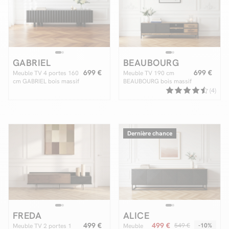
Facilité de paiements
GABRIEL
BEAUBOURG
Livraison
699 €
699 €
Meuble TV 4 portes 160
Meuble TV 190 cm
cm GABRIEL bois massif
BEAUBOURG bois massif
Aide et contact
de manguier
de manguier
(4)
Conseil sur mesure
Mieux nous connaître
Dernière chance
FREDA
ALICE
499 €
499 €
549 €
-10%
Meuble TV 2 portes 1
Meuble