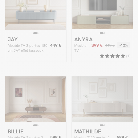
JAY
ANYRA
449 €
399 €
449 €
-12%
Meuble TV 3 portes 180
Meuble
cm JAY effet tasseaux
TV 1
porte 1
(1)
tiroir 170
cm
ANYRA
BILLIE
MATHILDE
599 €
599 €
Meuble TV 2 portes 2
Meuble TV 2 portes 2