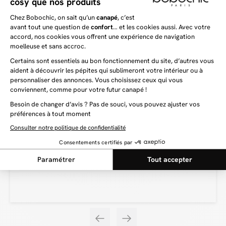
Faites le choix de la convivialité et du confort
Vous disposez d’un grand séjour et vous souhaiteriez y intégrer un canapé
beau et confortable, qui prendra place au cœur de votre pièce ? Découvrez le
canapé 4 places VOLTAIRE, et son mélange parfait entre beauté et confort.
D’une part, avec son design moderne, ce canapé saura s’imposer comme la
pièce maitresse de votre séjour. Il apportera une touche de charme et
d’élégance à votre intérieur. Pouvant accueillir quatre personnes, ce canapé
est un modèle très convivial. En effet, vous pourrez recevoir votre famille ou
vos amis pour des moments de vie uniques ! Enfin, ce canapé dispose d’une
une assise profonde qui sublime son aspect convivial et son confort équilibré
d’origine. Celle-ci vous permet de disposer d’un espace supplémentaire et
vous offre un accueil et un soutien agréable. Une fois installé sur le canapé
assise profonde VOLTAIRE, vous ne voudrez plus le quitter !