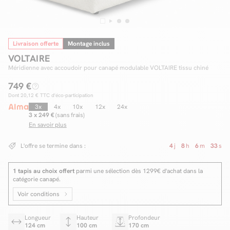
Livraison offerte
Montage inclus
Facilité de paiements
VOLTAIRE
Livraison
Méridienne avec accoudoir pour canapé modulable VOLTAIRE tissu chiné
749 €
Aide et contact
Dont
20,12 €
TTC d'éco-participation
Conseil sur mesure
3x
4x
10x
12x
24x
3 x 249 €
(sans frais)
En savoir plus
Mieux nous connaître
L'offre se termine dans :
4
j
8
h
6
m
32
s
1 tapis au choix offert
parmi une sélection dès 1299€ d'achat dans la
catégorie canapé.
Voir conditions
Longueur
Hauteur
Profondeur
124 cm
100 cm
170 cm