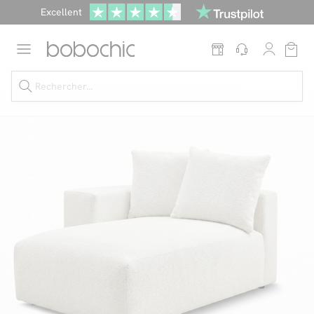
Excellent
Une
parure offerte
dès 999€ d'achat dans la catégorie "Lit"
Dernière chance jusqu'à -50%
Nos Best-sellers
Nouveautés
Livraison rapide
Vos intérieurs