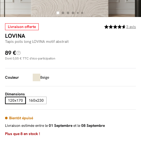
Livraison offerte
3
avis
Facilité de paiements
LOVINA
Livraison
Tapis poils long LOVINA motif abstrait
89 €
Aide et contact
Dont
0,55 €
TTC d'éco-participation
Conseil sur mesure
Couleur
Beige
Mieux nous connaître
Dimensions
120x170
160x230
Bientôt épuisé
Livraison estimée entre le
01 Septembre
et le
08 Septembre
Plus que
8
en stock !