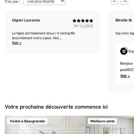
Trier par :
Hignet Lauranne
Mireille M.
29/12/2025
Le tapis est tellement doux ! Il réchauffe
top mon ta
énormément notre salon. Not...
Voir +
Sup
Bonjour 
positif.C
Voir +
Votre prochaine découverte commence ici
Visible à Beaugrenelle
Meilleure vente