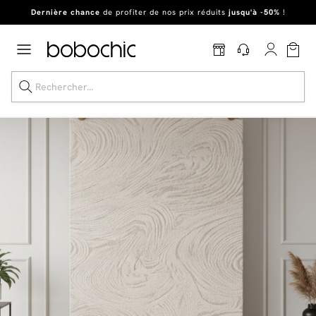
Dernière chance
de profiter de nos prix réduits
jusqu'à -50%
!
Excellent
En ce moment, profitez d'un
tapis offert dès 1299€ de canapé
*
Dernière chance jusqu'à -50%
Nos Best-sellers
Nouveautés
Livraison rapide
Vos intérieurs