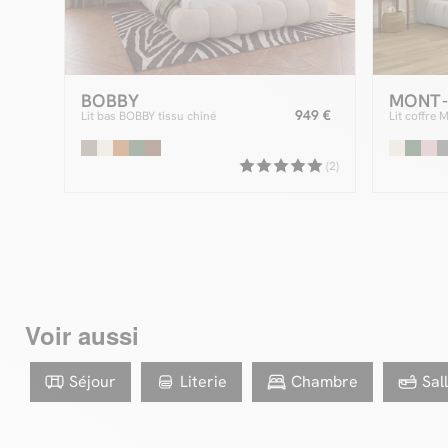
BOBBY
MONT
949 €
Lit bas BOBBY tissu chiné
Lit coffre
(2)
Voir aussi
Séjour
Literie
Chambre
Sal