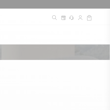
é
*
!