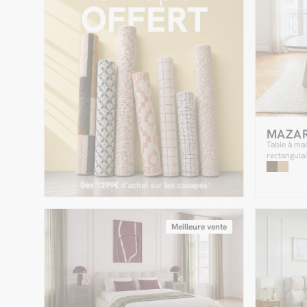
MAZA
Table à ma
rectangula
MAZARGUES
Meilleure vente