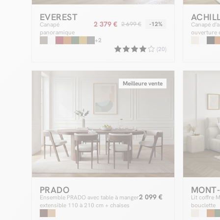
EVEREST
ACHIL
2 379 €
2 699 €
-12%
Canapé
Canapé d'a
panoramique
ouverture 
convertible coffre
+2
EVEREST tissu
(20)
chiné
Meilleure vente
PRADO
MONT
2 099 €
Ensemble PRADO avec table à manger
Lit coffre
extensible 110 à 210 cm + chaises
bouclette
BASTIDE placage chêne massif