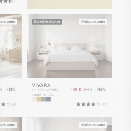
(5)
eure vente
Dernière chance
Meilleure vente
VIVARA
449 €
 €
-13%
699 €
-36%
Lit coffre VIVARA
rangement XL
(24)
(14)
eure vente
Meilleure vente