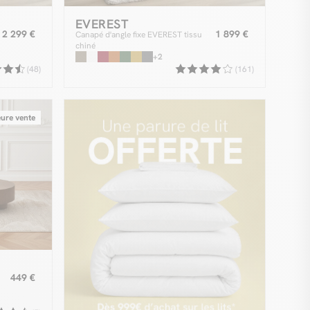
EVEREST
2 299 €
1 899 €
Canapé d'angle fixe EVEREST tissu
chiné
+2
(48)
(161)
eure vente
449 €