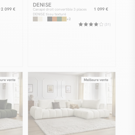
DENISE
2 099 €
1 099 €
r
Canapé droit convertible 3 places
DENISE tissu texturé
+2
(31)
eure vente
Meilleure vente