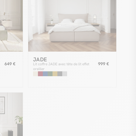
JADE
649 €
999 €
Lit coffre JADE avec tête de lit effet
oreiller