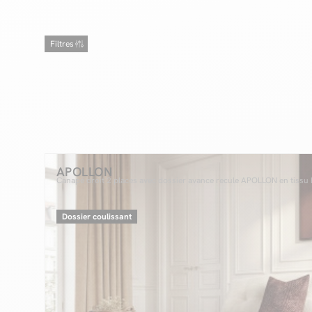
Filtres
APOLLON
Canapé droit 2 places avec dossier avance recule APOLLON en tissu 
Dossier coulissant