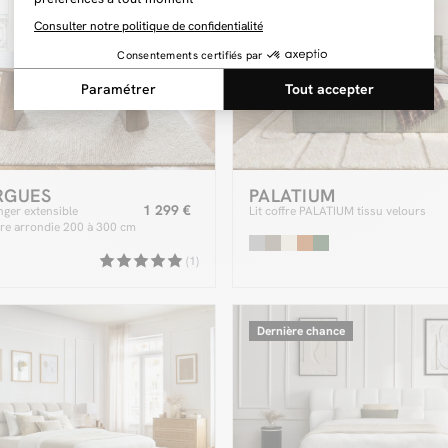
RGUES
PALATIUM
1 299 €
nger extensible
Lit coffre PALATIUM tissu velours
ire arrondie 200 à 300 cm
 placage chêne massif
(1)
Dernière chance