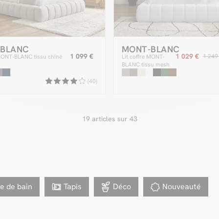
-BLANC
MONT-BLANC
1 099 €
1 029 €
1 249
 MONT-BLANC tissu chiné
Lit coffre MONT-
BLANC tissu mesh
(40)
19 articles sur 43
le de bain
Tapis
Déco
Nouveauté