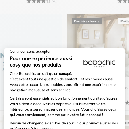
(28)
Dernière chance
Meill
GARANCE
829 €
949
Lit coffre GARANCE avec
tête de lit effet oreiller
tissu bouclette
+2
Meilleure vente
Meill