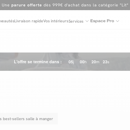
En ce moment, profitez d'un
tapis offert dès 1299€ de canap
Dernière chance
de profiter de nos prix réduits
jusqu'à -50%
veautés
Livraison rapide
Vos intérieurs
Services
Excellent
Une
parure offerte
dès 999€ d'achat dans la catégorie "Lit"
L'offre se termine dans :
05
j
00
h
20
m
21
s
s best-sellers salle à manger