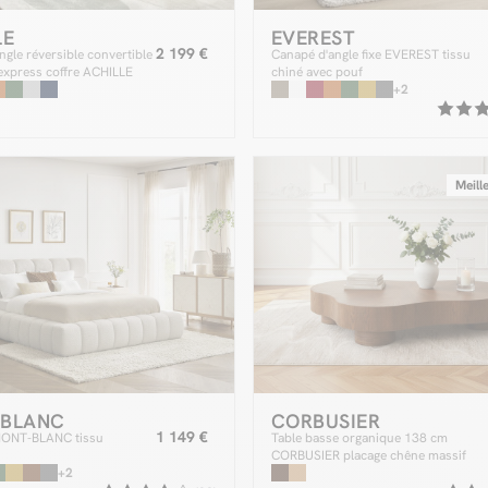
LE
EVEREST
2 199 €
ngle réversible convertible
Canapé d'angle fixe EVEREST tissu
express coffre ACHILLE
chiné avec pouf
+2
Meill
-BLANC
CORBUSIER
1 149 €
 MONT-BLANC tissu
Table basse organique 138 cm
CORBUSIER placage chêne massif
+2