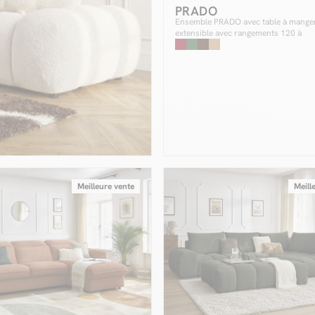
PRADO
Ensemble PRADO avec table à mange
extensible avec rangements 120 à
204 cm + lot de chaises BASTIDE
placage chêne massif
Meilleure vente
Meill