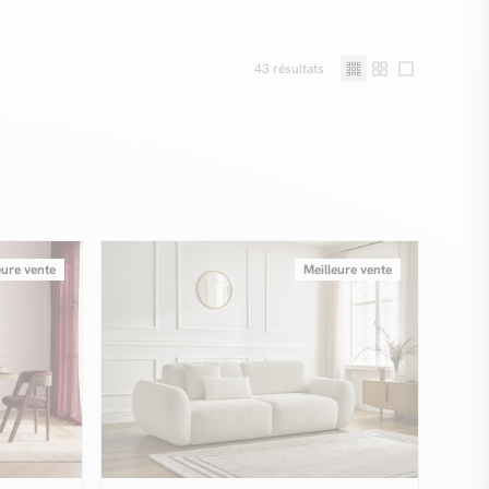
43
résultats
eure vente
Meilleure vente