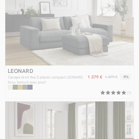
LEONARD
1 379 €
1 499 €
-9%
Canapé droit fixe 3 places compact LEONARD
tissu texturé avec pouf
(1)