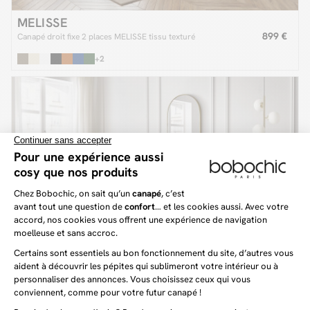
MELISSE
899 €
Canapé droit fixe 2 places MELISSE tissu texturé
+2
SIDONIE