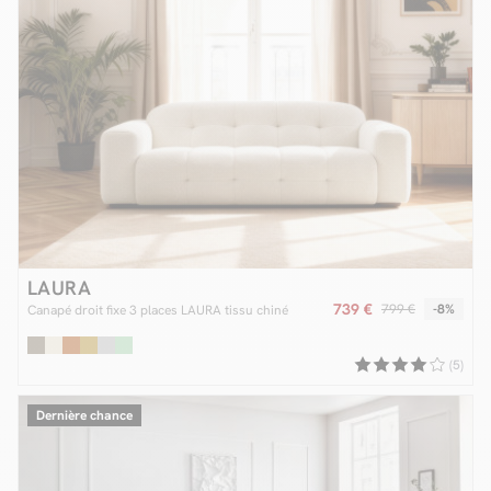
LAURA
739 €
799 €
-8%
Canapé droit fixe 3 places LAURA tissu chiné
(5)
Dernière chance