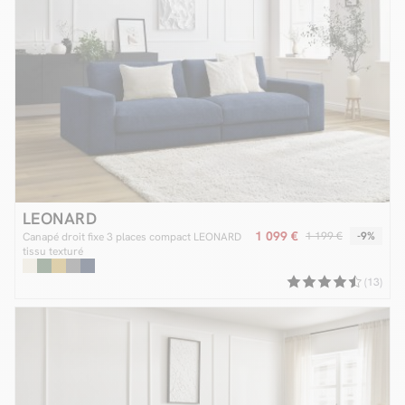
LEONARD
1 099 €
1 199 €
-9%
Canapé droit fixe 3 places compact LEONARD
tissu texturé
(13)