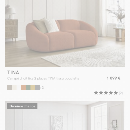
TINA
1 099 €
Canapé droit fixe 2 places TINA tissu bouclette
+3
(2)
Dernière chance