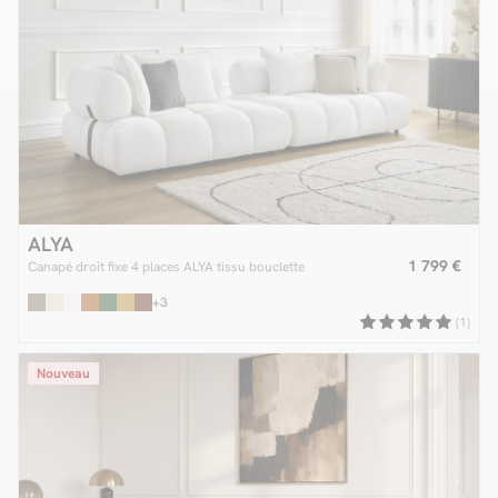
ALYA
1 799 €
Canapé droit fixe 4 places ALYA tissu bouclette
+3
(1)
Nouveau