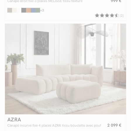
999 €
Canapé droit fixe 3 places MELISSE tissu texturé
+2
(2)
AZRA
2 099 €
Canapé incurvé fixe 4 places AZRA tissu bouclette avec pouf