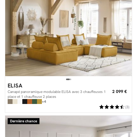
ELISA
2 099 €
Canapé panoramique modulable ELISA avec 3 chauffeuses 1
place et 1 chauffeuse 2 places
+4
(3)
Dernière chance