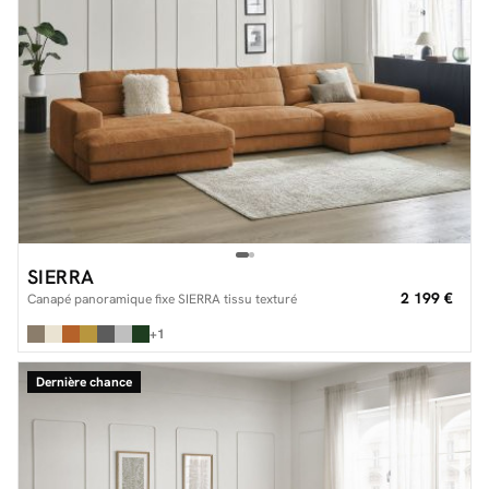
SIERRA
2 199 €
Canapé panoramique fixe SIERRA tissu texturé
+1
Dernière chance