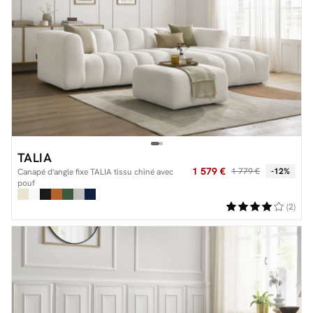
TALIA
1 579 €
1 779 €
-12%
Canapé d'angle fixe TALIA tissu chiné avec
pouf
(2)