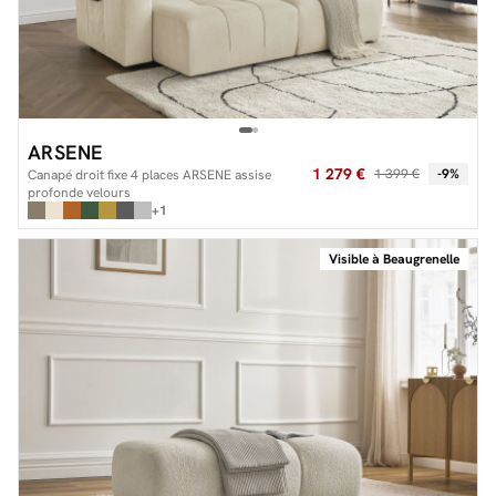
ARSENE
1 279 €
1 399 €
-9%
Canapé droit fixe 4 places ARSENE assise
profonde velours
+1
Visible à Beaugrenelle