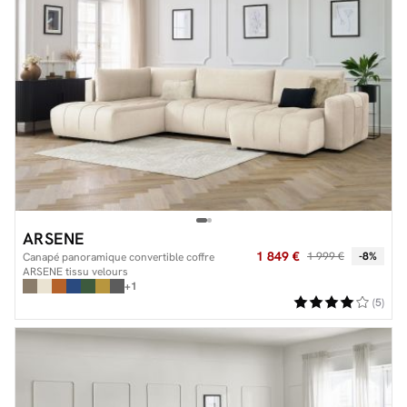
ARSENE
1 849 €
1 999 €
-8%
Canapé panoramique convertible coffre
ARSENE tissu velours
+1
(5)