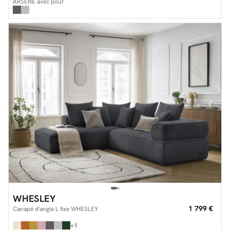
ARSENE avec pouf
WHESLEY
1 799 €
Canapé d'angle L fixe WHESLEY
+1