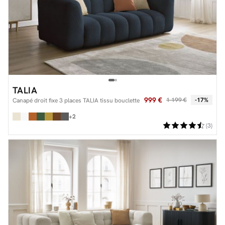
TALIA
999 €
1 199 €
-17%
Canapé droit fixe 3 places TALIA tissu bouclette
+2
(3)