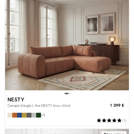
NESTY
1 399 €
Canapé d'angle L fixe NESTY tissu chiné
+1
(1)