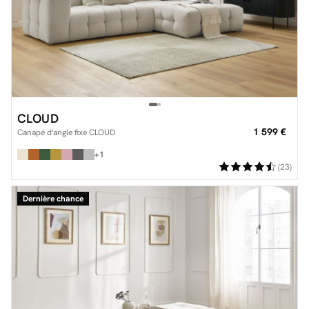
CLOUD
1 599 €
Canapé d'angle fixe CLOUD
+1
(23)
Dernière chance