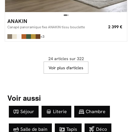
ANAKIN
2 399 €
Canapé panoramique fixe ANAKIN tissu bouclette
+3
24 articles sur 322
Voir plus d'articles
Voir aussi
Séjour
Literie
Chambre
Salle de bain
Tapis
Déco