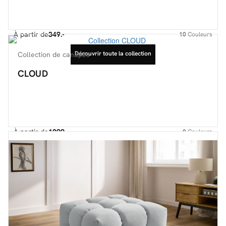
À partir de
349.-
10
Couleurs
Découvrir toute la collection
Collection de canapés
CLOUD
À partir de
1099.-
8
Couleurs
Découvrir toute la collection