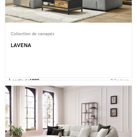
Collection de canapés
LAVENA
À partir de
1899.-
3
Couleurs
Découvrir toute la collection