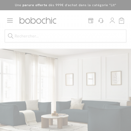
En ce moment, profitez d'un
tapis offert dès 1299€ de canapé
*
Dernière chance
de profiter de nos prix réduits
jusqu'à -50%
!
Excellent
Une
parure offerte
dès 999€ d'achat dans la catégorie "Lit"
Dernière chance jusqu'à -50%
Nos Best-sellers
Nouveautés
Livraison rapide
Vos intérieurs