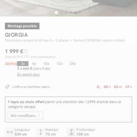
Montage possible
Facilité de paiements
GIORGIA
Livraison
Ensemble canapé droit fixe 3 + 2 places + fauteuil GIORGIA velours côtelé
1 999 €
Aide et contact
Dont
60,70 €
TTC d'éco-participation
Conseil sur mesure
3x
4x
10x
12x
24x
3 x 666 €
(sans frais)
En savoir plus
Mieux nous connaître
L'offre se termine dans :
3
j
20
h
52
m
26
s
1 tapis au choix offert
parmi une sélection dès 1299€ d'achat dans la
catégorie canapé.
Voir conditions
Longueur
Hauteur
Profondeur
534 cm
73 cm
100 cm