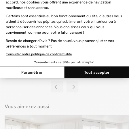
Nul doute que le canapé 3 places GIORGIA deviendra le cœur de votre salon,
habillant à merveille votre pièce pour en faire un havre de paix et de bien-être
!
Habillez votre salon avec un fauteuil unique
Tout comme l’ensemble de la collection GIORGIA, le fauteuil se distingue par
son design unique. Avec ses lignes épurées, il saura trouver sa place dans
n’importe quelle décoration d’intérieur. Bien évidemment, il exprimera son
plein potentiel en matière de déco aux côtés d’un canapé GIORGIA,
permettant de vous créer un espace visuellement homogène et cohérent.
Disponible dans deux tissus (bouclette ou velours côtelé) et dans de
nombreux coloris, vous serez en mesure de l’adapter à votre déco, afin de
vous créer un intérieur accueillant et élégant, en toute simplicité !
Vous aimerez aussi