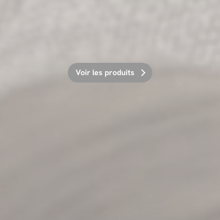
Voir les produits