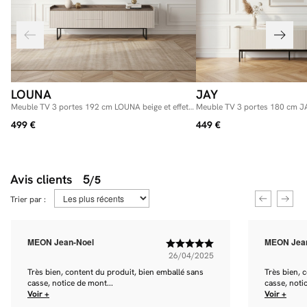
LOUNA
JAY
Meuble TV 3 portes 192 cm LOUNA beige et effet
Meuble TV 3 portes 180 cm JA
bois avec tasseaux et LED
499 €
449 €
Avis clients
5
/5
Trier par :
MEON Jean-Noel
MEON Jea
26/04/2025
Très bien, content du produit, bien emballé sans
Très bien, 
casse, notice de mont...
casse, noti
Voir +
Voir +