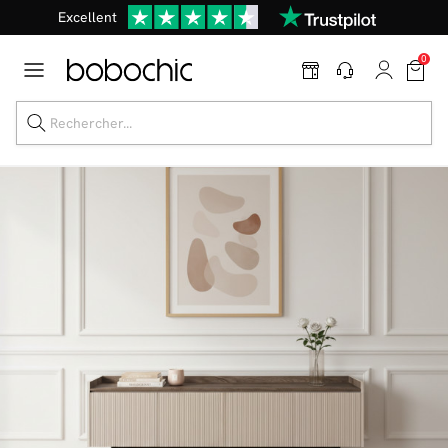
Excellent
En ce moment, profitez d'un
tapis offert dès 1299€ de canapé
*
0
Dernière chance jusqu'à -50%
Nos Best-sellers
Nouveautés
Livraison rapide
Vos intérieurs