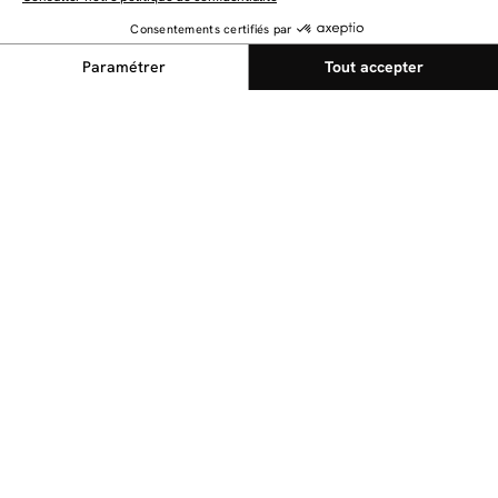
NEWSLETTER
Restez au courant des dernières nouveautés
Envoyer
@bobochicparis
Suivez nous sur nos réseaux sociaux