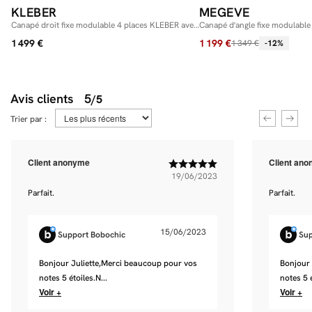
aspect matelassé chaleureux, ce module sublimera votre décoration
KLEBER
MEGEVE
d’intérieur !
Canapé droit fixe modulable 4 places KLEBER avec
Canapé d'angle fixe modulabl
pouf
chiné avec pouf
1 499 €
1 199 €
1 349 €
-12%
Avis clients
5
/5
Trier par :
Client anonyme
Client an
19/06/2023
Parfait.
Parfait.
15/06/2023
Support Bobochic
Sup
Bonjour Juliette,Merci beaucoup pour vos
Bonjour 
notes 5 étoiles.N...
notes 5 é
Voir +
Voir +