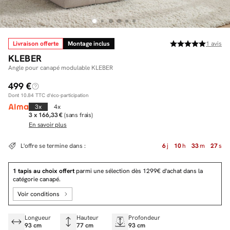
Livraison offerte
Montage inclus
1
avis
Facilité de paiements
KLEBER
Livraison
Angle pour canapé modulable KLEBER
499 €
Aide et contact
Dont
10.84
TTC d'éco-participation
Conseil sur mesure
3x
4x
3 x 166,33 €
(sans frais)
En savoir plus
Mieux nous connaître
L'offre se termine dans :
6
j
10
h
33
m
27
s
1 tapis au choix offert
parmi une sélection dès 1299€ d'achat dans la
catégorie canapé.
Voir conditions
Longueur
Hauteur
Profondeur
93 cm
77 cm
93 cm