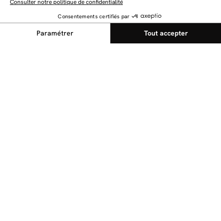
NEWSLETTER
Restez au courant des dernières nouveautés
Envoyer
@bobochicparis
Suivez nous sur nos réseaux sociaux