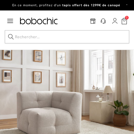
En ce moment, profitez d'un
tapis offert dès 1299€ de canapé
*
Dernière chance
de profiter de nos prix réduits
jusqu'à -50%
!
0
Excellent
En ce moment, profitez d'un
tapis offert dès 1299€ de canapé
*
Dernière chance jusqu'à -50%
Nos Best-sellers
Nouveautés
Livraison rapide
Vos intérieurs