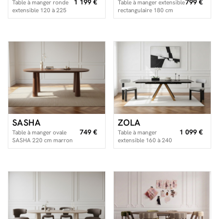
1 199 €
799 €
Table à manger ronde
Table à manger extensible
extensible 120 à 225
rectangulaire 180 cm
cm JUDITH placage
JUDE effet bois
chêne massif
SASHA
ZOLA
749 €
1 099 €
Table à manger ovale
Table à manger
SASHA 220 cm marron
extensible 160 à 240
cm ZOLA plateau
céramique