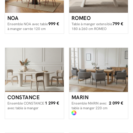
NOA
ROMEO
999 €
799 €
Ensemble NOA avec table
Table à manger extensible
à manger carrée 120 cm
180 à 260 cm ROMEO
+ 4 chaises ROSA
plateau pierre effet
travertin
CONSTANCE
MARIN
1 299 €
2 099 €
Ensemble CONSTANCE
Ensemble MARIN avec
avec table à manger
table à manger 220 cm
ovale 200 cm beige
couleur chêne + 6
effet béton + 4 chaises
fauteuils GABIN
PIA
velours côtelé