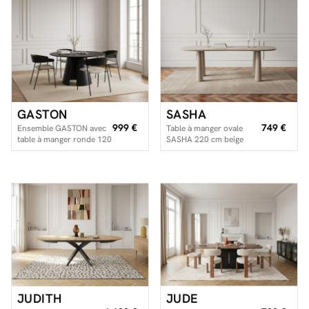
GASTON
SASHA
999 €
749 €
Ensemble GASTON avec
Table à manger ovale
table à manger ronde 120
SASHA 220 cm beige
cm placage chêne +
chaises SOREN tissu
texturé
JUDITH
JUDE