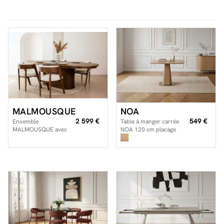
Facilité de paiements
Livraison
Aide et contact
Conseil sur mesure
MALMOUSQUE
NOA
2 599 €
549 €
Ensemble
Table à manger carrée
Mieux nous connaître
MALMOUSQUE avec
NOA 120 cm placage
table à manger
chêne
extensible 210 à 270
cm + 6 chaises
BASTIDE placage chêne
massif