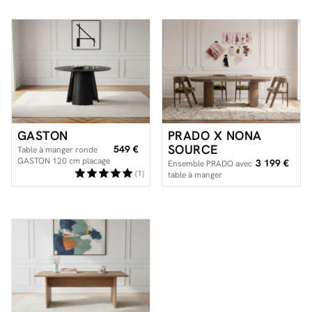
GASTON
PRADO X NONA
SOURCE
549 €
Table à manger ronde
GASTON 120 cm placage
3 199 €
Ensemble PRADO avec
chêne
(1)
table à manger
extensible 110 à 210
cm + 4 chaises
BASTIDE