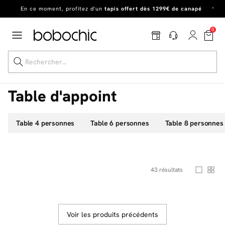
Dernière chance
de profiter de nos prix réduits
jusqu'à -50%
!
Excellent
0
En ce moment, profitez d'un
tapis offert dès 1299€ de canapé
*
Table d'appoint
Table 4 personnes
Table 6 personnes
Table 8 personnes
Dernière chance jusqu'à -50%
Nos Best-sellers
Nouveautés
43
résultats
Livraison rapide
Vos intérieurs
Voir les produits précédents