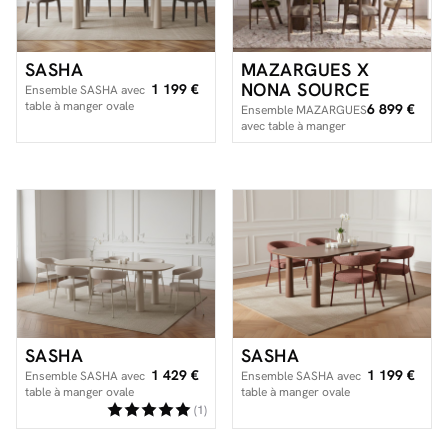
SASHA
MAZARGUES X
NONA SOURCE
1 199 €
Ensemble SASHA avec
table à manger ovale
6 899 €
Ensemble MAZARGUES
beige 220 cm + chaises
avec table à manger
MILA tissu texturé
extensible 200 à 300
cm + 6 chaises
BASTIDE
SASHA
SASHA
1 429 €
1 199 €
Ensemble SASHA avec
Ensemble SASHA avec
table à manger ovale
table à manger ovale
220 cm + chaises
220 cm + chaises
(1)
ROSA tissu velours
ROSA tissu texturé
beige
marron