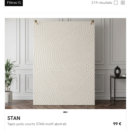
Filtres
219
résultats
Facilité de paiements
Livraison
Aide et contact
Conseil sur mesure
Mieux nous connaître
STAN
99 €
Tapis poils courts STAN motif abstrait