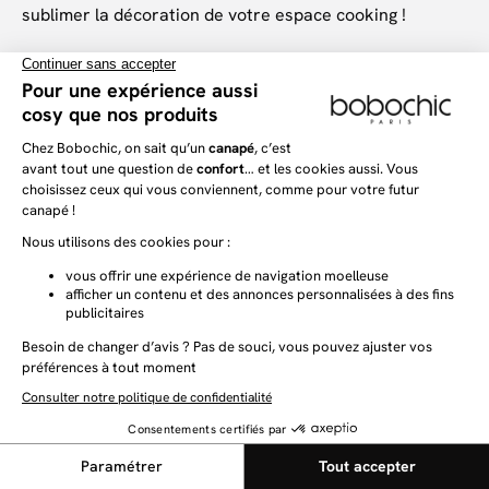
sublimer la décoration de votre espace cooking !
Envie de découvrez les tapis Bobochic Paris
?
Si vous souhaitez sublimer votre décoration d'intérieur
avec des accessoires, comme le tapis, n'hésitez pas à
consulter notre
guide d'achat
. Vous pourrez découvrir
de nombreuses manières d'apporter une touche déco
supplémentaire à votre domicile, avec des produits
divers et variés, comme des tapis en jute, des
tapis
d'extérieur
pour votre terrasse, ou bien un
tapis blanc
ou un
tapis beige
, pour apporter de la douceur et de la
chaleur à votre décor.
Tapis pour la salle à manger
Nos offres tapis
Tapis