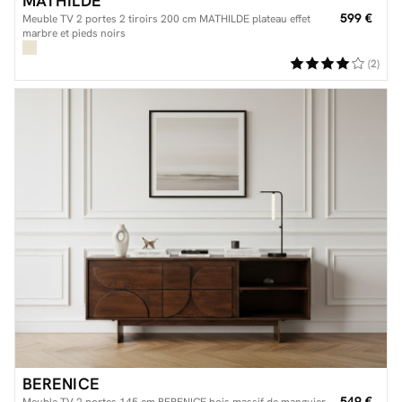
MATHILDE
599 €
Meuble TV 2 portes 2 tiroirs 200 cm MATHILDE plateau effet
marbre et pieds noirs
(2)
BERENICE
549 €
Meuble TV 2 portes 145 cm BERENICE bois massif de manguier