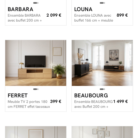
BARBARA
LOUNA
2 099 €
899 €
Ensemble BARBARA
Ensemble LOUNA avec
avec buffet 200 cm +
buffet 166 cm + meuble
meuble TV 200 cm bois
TV 166 cm beige et effet
massif de manguier et
bois avec tasseaux et LED
terrazzo
FERRET
BEAUBOURG
399 €
1 499 €
Meuble TV 2 portes 180
Ensemble BEAUBOURG
cm FERRET effet tasseaux
avec Buffet 200 cm +
de bois
Meuble TV Bois de
manguier