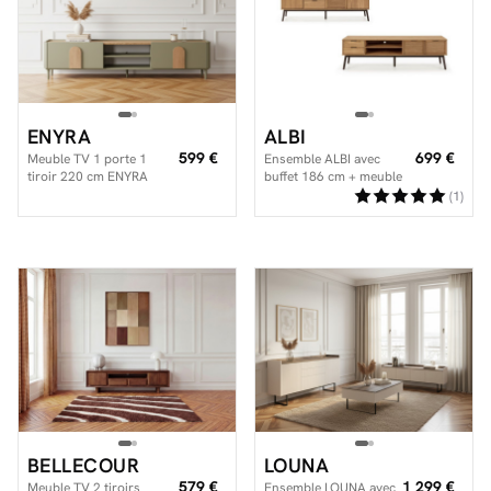
ENYRA
ALBI
599 €
699 €
Meuble TV 1 porte 1
Ensemble ALBI avec
tiroir 220 cm ENYRA
buffet 186 cm + meuble
pieds en bois massif
TV 180 cm bois massif et
(1)
rotin
BELLECOUR
LOUNA
579 €
1 299 €
Meuble TV 2 tiroirs
Ensemble LOUNA avec