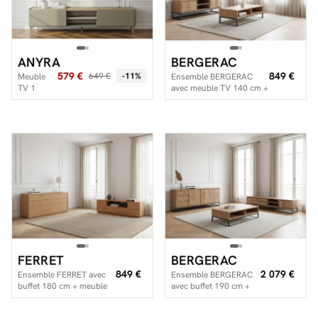
ANYRA
BERGERAC
579 €
849 €
649 €
-11%
Meuble
Ensemble BERGERAC
TV 1
avec meuble TV 140 cm +
porte 1
table basse en bois
tiroir 220
massif de manguier
cm
ANYRA
pieds en
bois
massif
FERRET
BERGERAC
849 €
2 079 €
Ensemble FERRET avec
Ensemble BERGERAC
buffet 180 cm + meuble
avec buffet 190 cm +
TV 180 cm effet tasseaux
meuble TV 200 cm +
de bois
table basse bois massif