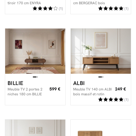
tiroir 170 cm ENYRA
cm BERGERAC bois
pieds en bois massif
massif de manguier
(1)
(1)
BILLIE
ALBI
599 €
249 €
Meuble TV 2 portes 2
Meuble TV 140 cm ALBI
niches 180 cm BILLIE
bois massif et rotin
effet bois et métal
(1)