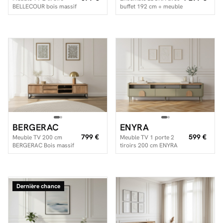
BELLECOUR bois massif
buffet 192 cm + meuble
de manguier
TV 192 cm + table
basse beige et effet
bois avec tasseaux et
LED
BERGERAC
ENYRA
799 €
599 €
Meuble TV 200 cm
Meuble TV 1 porte 2
BERGERAC Bois massif
tiroirs 200 cm ENYRA
de manguier
pieds en bois massif
Dernière chance