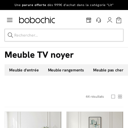
En ce moment, profitez d'un
tapis offert dès 1299€ de canapé
*
Dernière chance
de profiter de nos prix réduits
jusqu'à -50%
!
Excellent
Une
parure offerte
dès 999€ d'achat dans la catégorie "Lit"
Meuble TV noyer
Meuble d'entrée
Meuble rangements
Meuble pas cher
Dernière chance jusqu'à -50%
Nos Best-sellers
Nouveautés
44
résultats
Livraison rapide
Vos intérieurs