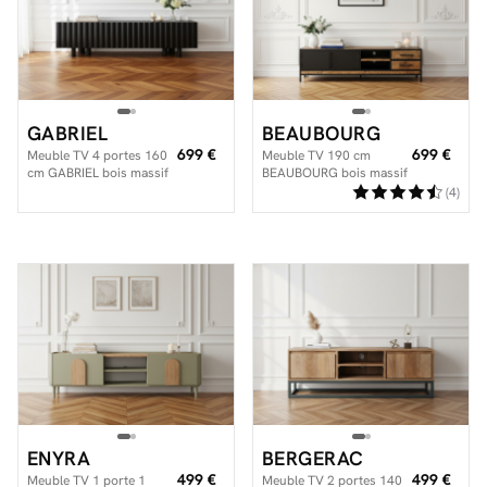
Facilité de paiements
GABRIEL
BEAUBOURG
Livraison
699 €
699 €
Meuble TV 4 portes 160
Meuble TV 190 cm
cm GABRIEL bois massif
BEAUBOURG bois massif
Aide et contact
de manguier
de manguier
(4)
Conseil sur mesure
Mieux nous connaître
ENYRA
BERGERAC
499 €
499 €
Meuble TV 1 porte 1
Meuble TV 2 portes 140