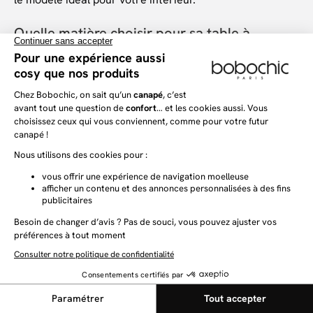
Quelle matière choisir pour sa table à
manger ?
Le choix de la matière de la
table à manger
va
influencer son entretien et son aspect dans la
décoration de votre habitation, de votre salle à manger
ou de votre salon. En effet, une
table à manger en bois
va apporter de la chaleur à votre intérieur, un côté
noble et chaleureux. Pour celles et ceux qui souhaite
disposer d'un compromis parfait entre robuste,
élégance et beauté, la
table à manger en bois massif
s'impose comme la référence. Une table en bois et en
métal donnera un côté industriel efficace et brut. Une
table en verre et en métal apportera une dimension
épurée et froide et sera idéale pour une décoration