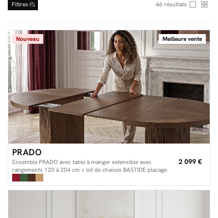
Filtres
46
résultats
Nouveau
Meilleure vente
Facilité de paiements
Livraison
Aide et contact
Conseil sur mesure
Mieux nous connaître
PRADO
2 099 €
Ensemble PRADO avec table à manger extensible avec
rangements 120 à 204 cm + lot de chaises BASTIDE placage
chêne massif