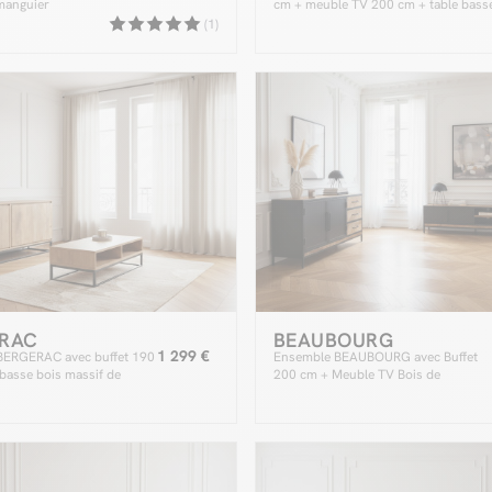
manguier
cm + meuble TV 200 cm + table bass
bois massif de manguier
(1)
RAC
BEAUBOURG
1 299 €
BERGERAC avec buffet 190
Ensemble BEAUBOURG avec Buffet
 basse bois massif de
200 cm + Meuble TV Bois de
manguier