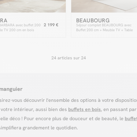
ARA
BEAUBOURG
2 199 €
BARBARA avec buffet 200
Séjour complet BEAUBOURG avec
e TV 200 cm en bois
Buffet 200 cm + Meuble TV + Table
manguier et marbre
basse Bois massif de manguier
24 articles sur 24
 manguier
sirez-vous découvrir l'ensemble des options à votre dispositio
otre intérieur, aussi bien des
buffets en bois
, en passant pa
elle déco ! Pour encore plus de douceur et de beauté, le
buffe
simplifiera grandement le quotidien.