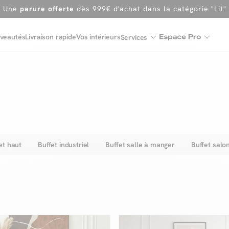
En ce moment, profitez d'un
tapis offert dès 1299€ de canap
Dernière chance
de profiter de nos prix réduits
jusqu'à -50%
veautés
Livraison rapide
Vos intérieurs
Services
Excellent
Une
parure offerte
dès 999€ d'achat dans la catégorie "Lit"
et haut
Buffet industriel
Buffet salle à manger
Buffet salo