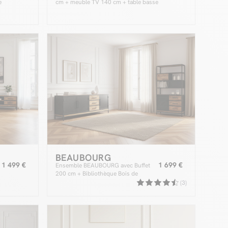
e
cm + meuble TV 140 cm + table basse
bois massif de manguier
BEAUBOURG
1 499 €
1 699 €
Ensemble BEAUBOURG avec Buffet
200 cm + Bibliothèque Bois de
manguier
(3)