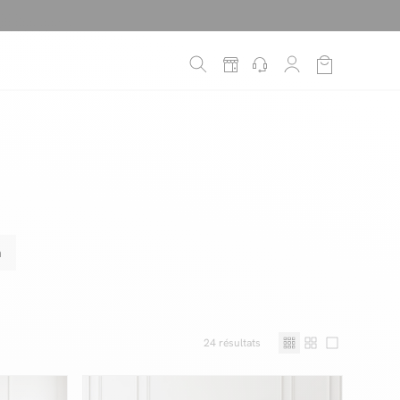
é
*
!
n
24
résultats