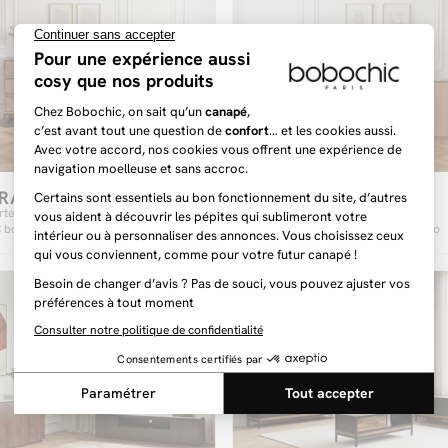
RAC
BARBARA
699 €
rtes 3 tiroirs 150 cm
Buffet 4 portes 200 cm BARBARA
bois massif de manguier
bois massif de manguier et terrazzo