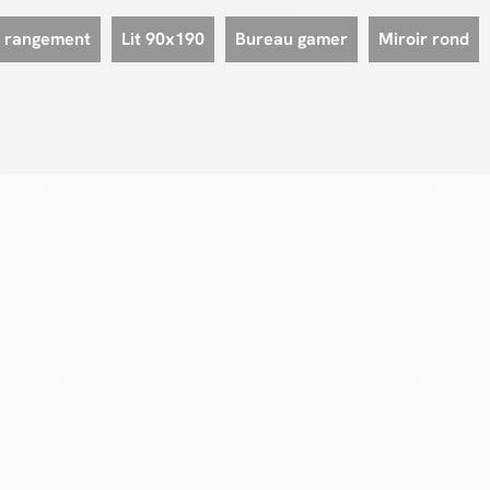
 rangement
Lit 90x190
Bureau gamer
Miroir rond