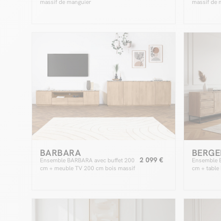
massif de manguier
massif de 
BARBARA
BERGE
2 099 €
Ensemble BARBARA avec buffet 200
Ensemble 
cm + meuble TV 200 cm bois massif
cm + table
de manguier et terrazzo
manguier