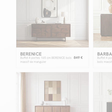
BERENICE
BARB
849 €
Buffet 4 portes 165 cm BERENICE bois
Buffet 4 p
massif de manguier
bois massi