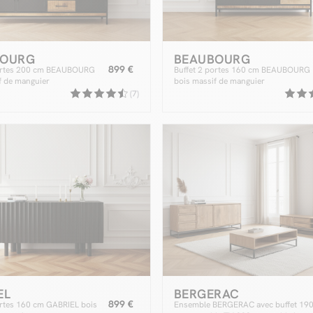
BOURG
BEAUBOURG
899 €
portes 200 cm BEAUBOURG
Buffet 2 portes 160 cm BEAUBOURG
f de manguier
bois massif de manguier
(7)
EL
BERGERAC
899 €
ortes 160 cm GABRIEL bois
Ensemble BERGERAC avec buffet 19