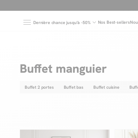
Nos Best-sellers
Nou
Dernière chance jusqu'à -50%
Buffet manguier
Buffet 2 portes
Buffet bas
Buffet cuisine
Buff