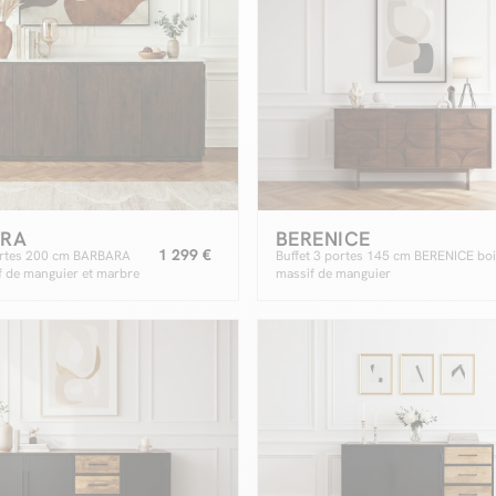
ARA
BERENICE
1 299 €
ortes 200 cm BARBARA
Buffet 3 portes 145 cm BERENICE bo
f de manguier et marbre
massif de manguier