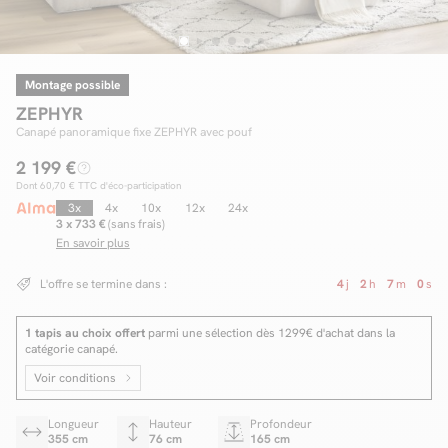
Montage possible
Facilité de paiements
ZEPHYR
Livraison
Canapé panoramique fixe ZEPHYR avec pouf
2 199 €
Aide et contact
Dont
60,70 €
TTC d'éco-participation
Conseil sur mesure
3x
4x
10x
12x
24x
3 x 733 €
(sans frais)
En savoir plus
Mieux nous connaître
L'offre se termine dans :
4
j
2
h
6
m
59
s
1 tapis au choix offert
parmi une sélection dès 1299€ d'achat dans la
catégorie canapé.
Voir conditions
Longueur
Hauteur
Profondeur
355 cm
76 cm
165 cm