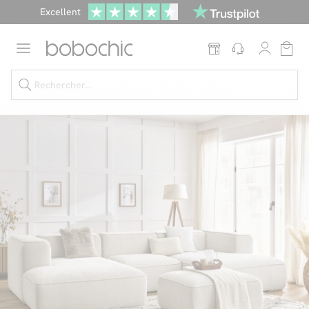
Excellent
Une
parure offerte
dès 999€ d'achat dans la catégorie "Lit"
Dernière chance jusqu'à -50%
Nos Best-sellers
Nouveautés
Livraison rapide
Vos intérieurs