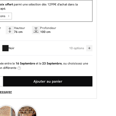
oix offert
parmi une sélection dès 1299€ d'achat dans la
napé.
ions
r
Hauteur
Profondeur
76 cm
100 cm
Noir
10 options
mée entre le
16 Septembre
et le
23 Septembre
, ou choisissez une
on différente
Ajouter au panier
 essayer