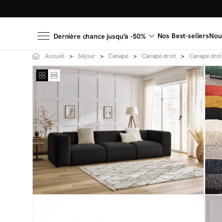
Nos Best-sellers
Nou
Dernière chance jusqu'à -50%
Accueil
Séjour
Canapé
Canapé droit
Canapé droit