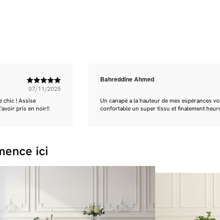
Bahreddine Ahmed
07/11/2025
 chic ! Assise
Un canapé a la hauteur de mes espérances voir
avoir pris en noir!!
confortable un super tissu et finalement heure
ence ici