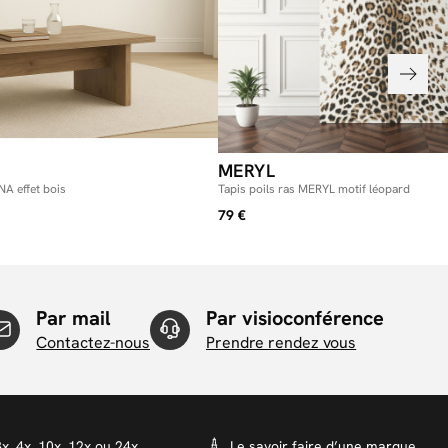
MERYL
A effet bois
Tapis poils ras MERYL motif léopard
79 €
Par mail
Par visioconférence
Contactez-nous
Prendre rendez vous
x, 4x, 10x, 12x ou 24x
Le savoir faire d’une marque