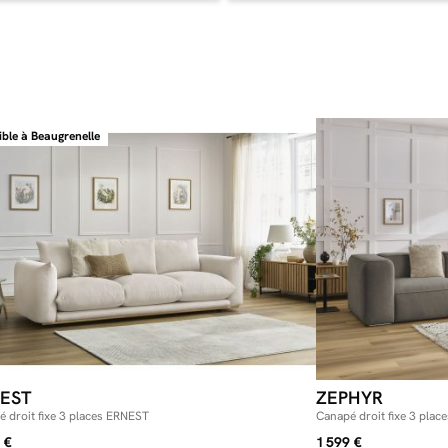
un confort opt
vous permettra
canapé apporte
confortable.
ible à Beaugrenelle
EST
ZEPHYR
 droit fixe 3 places ERNEST
Canapé droit fixe 3 pla
 €
1 599 €