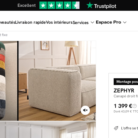
Une
parure offerte
dès 999€ d'achat dans la catégorie "Lit"
En ce moment, profitez d'un
tapis offert dès 1299€ de canap
veautés
Livraison rapide
Vos intérieurs
Services
Dernière chance
de profiter de nos prix réduits
jusqu'à -50%
 fixe
Excellent
Une
parure offerte
dès 999€ d'achat dans la catégorie "Lit"
Montage pos
ZEPHYR
Canapé droit f
1 399 €
Dont
43,09 €
TTC 
L'offre se