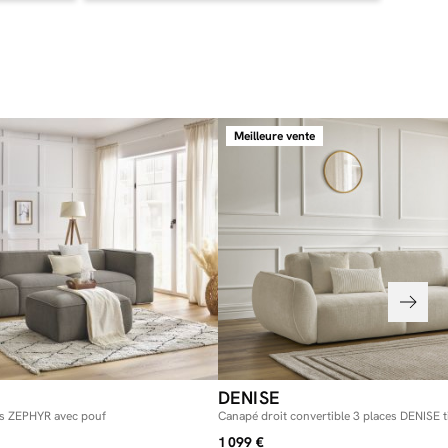
imal ? Avec ses dimensions généreuses, le canapé 3 places ZEPHYR
 d’accueillir vos convives dans les meilleures conditions. Ce
ra une touche design à votre intérieur et une assise douce et
Meilleure vente
DENISE
ces ZEPHYR avec pouf
Canapé droit convertible 3 places DENISE t
1 099 €