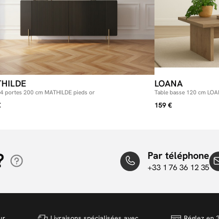
HILDE
LOANA
t 4 portes 200 cm MATHILDE pieds or
Table basse 120 cm LOAN
€
159 €
?
Par téléphone
+33 1 76 36 12 35
ur
Livraisons spécialisées avec
Réglez en 3