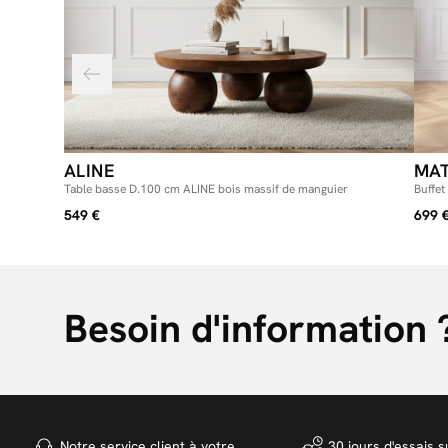
ALINE
MAT
Table basse D.100 cm ALINE bois massif de manguier
Buffe
549 €
699 
Besoin d'information 
Notre service client à votre
30 jours d'essais s