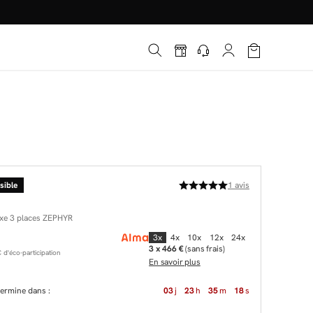
é
*
!
sible
1
avis
ixe 3 places ZEPHYR
3x
4x
10x
12x
24x
3 x 466 €
(sans frais)
d'éco-participation
En savoir plus
 termine dans :
03
j
23
h
35
m
17
s