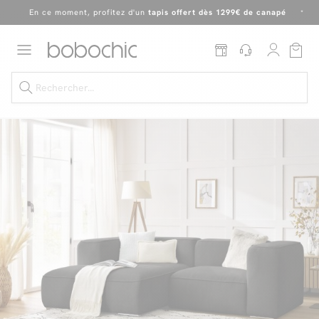
En ce moment, profitez d'un
tapis offert dès 1299€ de canapé
*
Dernière chance
de profiter de nos prix réduits
jusqu'à -50%
!
Excellent
En ce moment, profitez d'un
tapis offert dès 1299€ de canapé
*
Dernière chance jusqu'à -50%
Nos Best-sellers
Nouveautés
Livraison rapide
Vos intérieurs