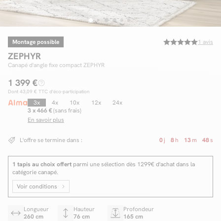
Montage possible
1
avis
Facilité de paiements
ZEPHYR
Livraison
Canapé d'angle fixe compact ZEPHYR
1 399 €
Aide et contact
Dont
43,09 €
TTC d'éco-participation
Conseil sur mesure
3x
4x
10x
12x
24x
3 x 466 €
(sans frais)
En savoir plus
Mieux nous connaître
L'offre se termine dans :
0
j
8
h
13
m
47
s
1 tapis au choix offert
parmi une sélection dès 1299€ d'achat dans la
catégorie canapé.
Voir conditions
Longueur
Hauteur
Profondeur
260 cm
76 cm
165 cm