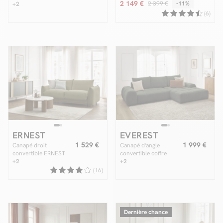
2 149 €
2 399 €
-11%
+2
(6)
ERNEST
EVEREST
1 529 €
1 999 €
Canapé droit
Canapé d'angle
convertible ERNEST
convertible coffre
ouverture express
+2
EVEREST tissu chiné
+2
(16)
Dernière chance