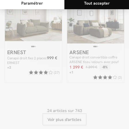
Dernière chance
ERNEST
ARSENE
Canapé droit convertible coffre
999 €
Canapé droit fixe 2 places
ARSENE tissu velours avec pouf
ERNEST
1 299 €
1 399 €
-8%
+2
+1
(27)
(2)
24 articles sur 743
Voir plus d'articles