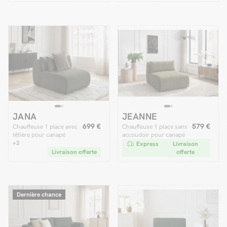
JANA
JEANNE
699 €
579 €
Chauffeuse 1 place avec
Chauffeuse 1 place sans
têtière pour canapé
accoudoir pour canapé
modulable JANA tissu
+2
modulable JEANNE tissu
Express
Livraison
chiné
texturé
Livraison offerte
offerte
Dernière chance