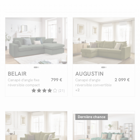
Facilité de paiements
Livraison
Aide et contact
Conseil sur mesure
BELAIR
AUGUSTIN
Mieux nous connaître
799 €
2 099 €
Canapé d'angle fixe
Canapé d'angle
réversible compact
réversible convertible
BELAIR
ouverture express
+2
(21)
AUGUSTIN tissu
texturé
Dernière chance