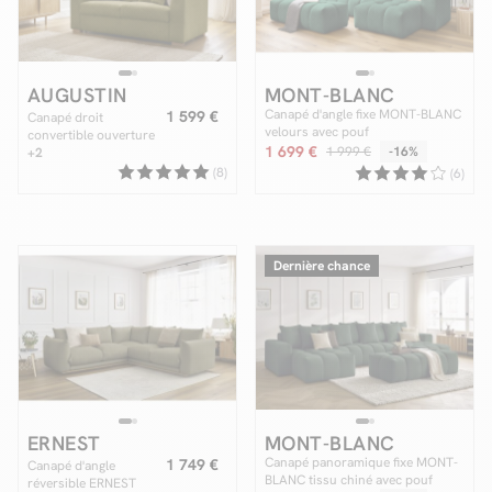
AUGUSTIN
MONT-BLANC
Canapé d'angle fixe MONT-BLANC
1 599 €
Canapé droit
velours avec pouf
convertible ouverture
1 699 €
1 999 €
-16%
express AUGUSTIN
+2
tissu texturé
(8)
(6)
Dernière chance
ERNEST
MONT-BLANC
Canapé panoramique fixe MONT-
1 749 €
Canapé d'angle
BLANC tissu chiné avec pouf
réversible ERNEST