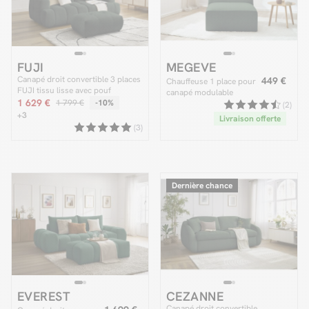
FUJI
MEGEVE
Canapé droit convertible 3 places
449 €
Chauffeuse 1 place pour
FUJI tissu lisse avec pouf
canapé modulable
1 629 €
1 799 €
-10%
MEGEVE tissu chiné
(2)
+3
Livraison offerte
(3)
Dernière chance
EVEREST
CEZANNE
Canapé droit convertible