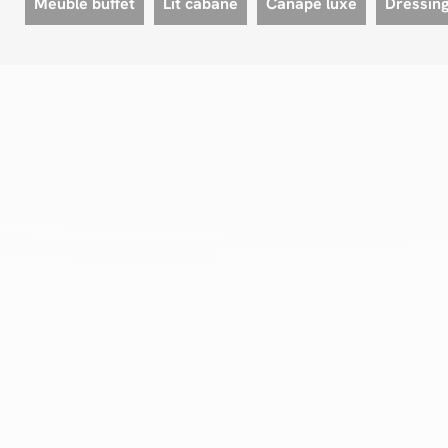
Meuble buffet
Lit cabane
Canapé luxe
Dressin