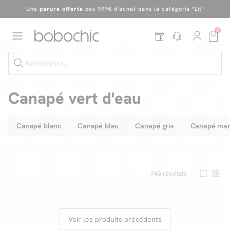
En ce moment, profitez d'un
tapis offert dès 1299€ de canapé
*
Dernière chance
de profiter de nos prix réduits
jusqu'à -50%
!
0
Excellent
Une
parure offerte
dès 999€ d'achat dans la catégorie "Lit"
Canapé vert d'eau
Canapé blanc
Canapé bleu
Canapé gris
Canapé mar
Dernière chance jusqu'à -50%
Nos Best-sellers
Nouveautés
743
résultats
Livraison rapide
Vos intérieurs
Voir les produits précédents