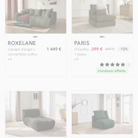
ROXELANE
PARIS
1 449 €
399 €
449 €
-12%
Canapé d'angle L
Chauffeuse
convertible coffre
1 place
ROXELANE tissu chiné
+1
pour
+1
canapé
(1)
modulable
Livraison offerte
PARIS
velours
côtelé