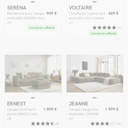
SERENA
VOLTAIRE
949 €
469 €
Méridienne pour canapé
Chauffeuse 1 place sans
modulable SERENA tissu
accoudoir pour canapé
chiné
+1
modulable VOLTAIRE
+1
Livraison offerte
(1)
Livraison offerte
ERNEST
JEANNE
1 599 €
1 999 €
Canapé droit fixe 3
Canapé d'angle fixe
places ERNEST avec
modulable JEANNE
pouf
+2
tissu velours avec 2
+1
chauffeuses, 1 angle et
(5)
(14)
2 poufs