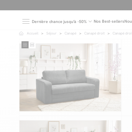
Nos Best-sellers
Nou
Dernière chance jusqu'à -50%
Accueil
Séjour
Canapé
Canapé droit
Canapé droit