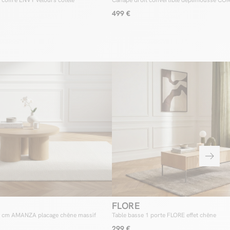
 coffre ENVY velours côtelé
Canapé droit convertible déplimousse COM
499 €
FLORE
0 cm AMANZA placage chêne massif
Table basse 1 porte FLORE effet chêne
299 €