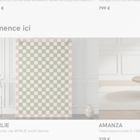
é droit convertible MONACO ouverture express velours
Canapé droit convertible
 €
799 €
ence ici
LIE
AMANZA
poils ras MYRLIE motif damier
Table basse ronde D.10
329 €