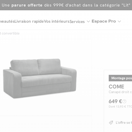
En ce moment, profitez d'un
tapis offert dès 1299€ de canap
Dernière chance
de profiter de nos prix réduits
jusqu'à -50%
veautés
Livraison rapide
Vos intérieurs
Services
Excellent
 convertible
Une
parure offerte
dès 999€ d'achat dans la catégorie "Lit"
Montage pos
COME
Canapé droit 
649 €
Dont
13,93 €
TTC 
L'offre se