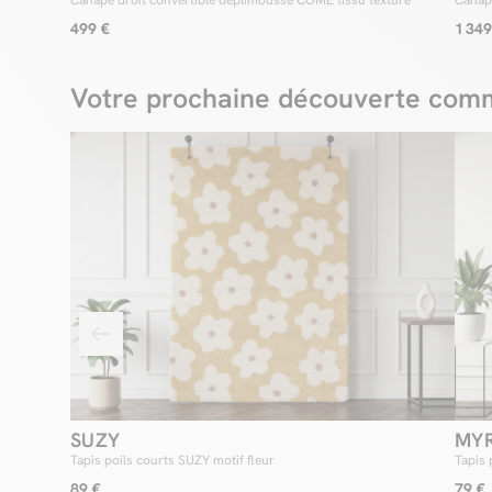
Canapé droit convertible déplimousse COME tissu texturé
Canap
côtelé
499 €
1 349
Votre prochaine découverte comm
SUZY
MYR
Tapis poils courts SUZY motif fleur
Tapis 
89 €
79 €