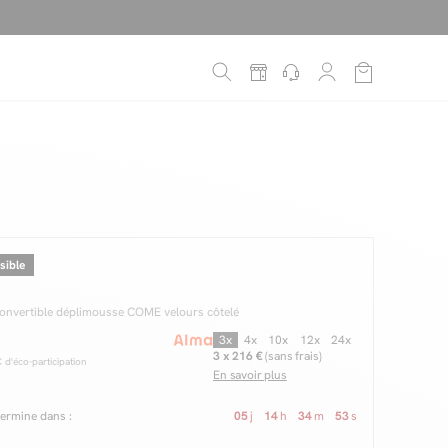
é
*
!
sible
convertible déplimousse COME velours côtelé
3x
4x
10x
12x
24x
3 x 216 €
(sans frais)
d'éco-participation
En savoir plus
 termine dans :
05
j
14
h
34
m
51
s