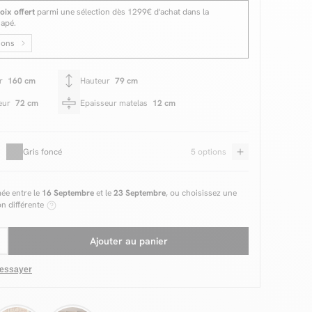
oix offert
parmi une sélection dès 1299€ d'achat dans la
napé.
ions
ur
160 cm
Hauteur
79 cm
eur
72 cm
Epaisseur matelas
12 cm
Gris foncé
5 options
mée entre le
16 Septembre
et le
23 Septembre
, ou choisissez une
on différente
Ajouter au panier
 essayer