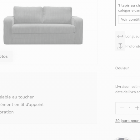
1 tapis au ch
catégorie ca
Voir condit
Longue
Profond
otos
Couleur
Livraison esti
date de livrais
réable au toucher
ément en lit d'appoint
oration
30 jours pour