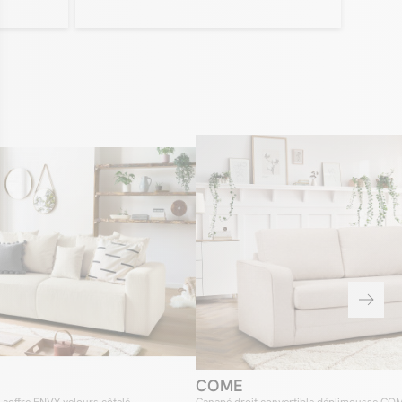
napé CÔME, c’est sa capacité à se montrer efficace dans tous les
e vous disposiez d’un grand salon ou bien d’une petite pièce avec
s importantes, le canapé CÔME trouvera sa place. Avec ses
 canapé se montre suffisamment compact pour trouver sa place
ntérieurs, mais sans pour autant renier sur la convivialité. En effet,
encontrera aucune difficulté à recevoir et accueillir votre famille ou
ur profiter de moments de vies uniques dans les meilleures
apé pratique comme aucun
 la vie avec le canapé CÔME plus que pratique. En quelques
ment et en toute simplicité, vous pourrez déplier le canapé et
ormer en un couchage occasionnel de grande qualité. Un véritable
s et ceux qui vivent dans un petit studio où il est souvent
hoisir entre avoir un canapé et un lit. Ce canapé saura aussi se
tile dans un séjour ou bien dans une chambre d’ami, de façon que
ecevoir et coucher vos invités en toute tranquillité !
COME