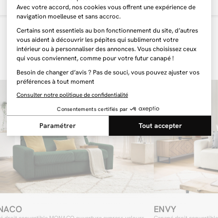
La force du ca
intérieurs. Qu
des contrainte
dimensions, le
dans tous les i
ce dernier ne r
vos proches po
conditions !
Un can
autre
Facilitez-vous
secondes seule
donc le transf
plus pour celle
nécessaire de c
montrer très u
vous puissiez r
NACO
ENVY