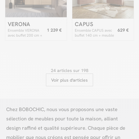
VERONA
CAPUS
1 239 €
629 €
Ensemble VERONA
Ensemble CAPUS avec
avec buffet 200 cm +
buffet 140 cm + meuble
meuble TV 197 cm +
TV 140 cm pin laqué
table basse effet chêne
terracotta
et verre fumé avec
LEDS
24 articles sur 198
Voir plus d'articles
Chez BOBOCHIC, nous vous proposons une vaste
sélection de meubles pour toute la maison, alliant
design raffiné et qualité supérieure. Chaque pièce de
mobilier que nous créons est pensée pour offrir un