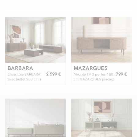
Facilité de paiements
Livraison
Aide et contact
Conseil sur mesure
BARBARA
MAZARGUES
2 599 €
799 €
Ensemble BARBARA
Meuble TV 2 portes 180
Mieux nous connaître
avec buffet 200 cm +
cm MAZARGUES placage
meuble TV 200 cm +
chêne massif
table basse en bois
massif de manguier et
marbre