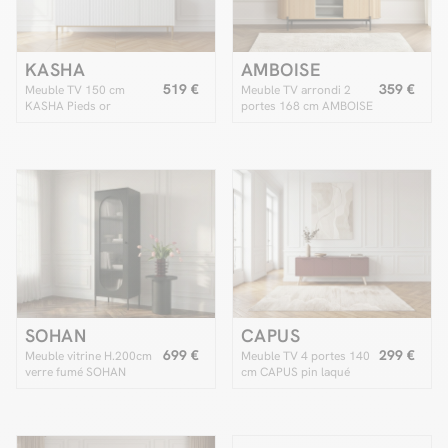
KASHA
AMBOISE
519 €
359 €
Meuble TV 150 cm
Meuble TV arrondi 2
KASHA Pieds or
portes 168 cm AMBOISE
couleur chêne
SOHAN
CAPUS
699 €
299 €
Meuble vitrine H.200cm
Meuble TV 4 portes 140
verre fumé SOHAN
cm CAPUS pin laqué
terracotta