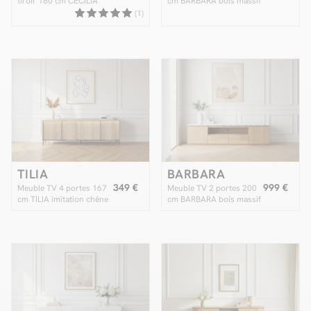
tiroir 180 cm CECILIA
cm BARBARA bois massif
effet chêne
de manguier et marbre
(1)
TILIA
BARBARA
349 €
999 €
Meuble TV 4 portes 167
Meuble TV 2 portes 200
cm TILIA imitation chêne
cm BARBARA bois massif
avec LED
de manguier et terrazzo