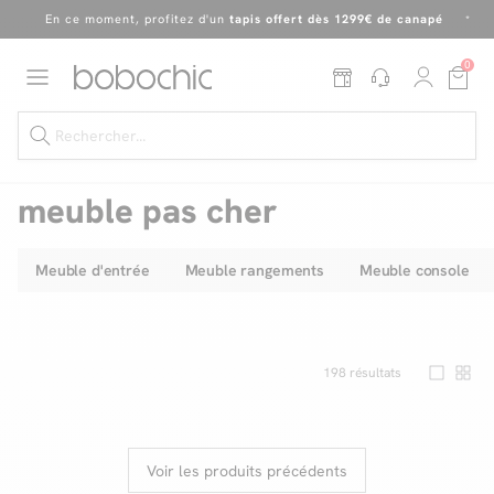
Dernière chance
de profiter de nos prix réduits
jusqu'à -50%
!
Excellent
0
En ce moment, profitez d'un
tapis offert dès 1299€ de canapé
*
meuble pas cher
Meuble d'entrée
Meuble rangements
Meuble console
Dernière chance jusqu'à -50%
Nos Best-sellers
Nouveautés
198
résultats
Livraison rapide
Vos intérieurs
Voir les produits précédents