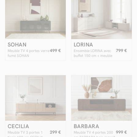
SOHAN
LORINA
499 €
799 €
Meuble TV 4 portes verre
Ensemble LORINA avec
fumé SOHAN
buffet 150 cm + meuble
TV 150 cm poignées or
CECILIA
BARBARA
299 €
999 €
Meuble TV 3 portes 1
Meuble TV 4 portes 200