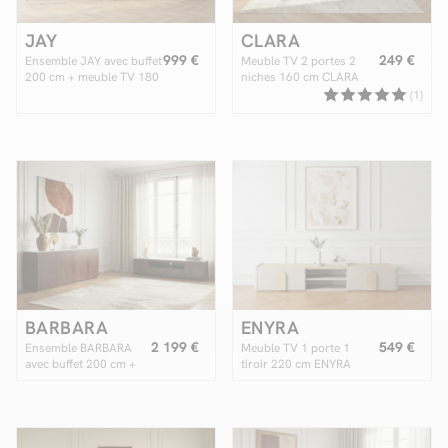
JAY
CLARA
999 €
249 €
Ensemble JAY avec buffet
Meuble TV 2 portes 2
200 cm + meuble TV 180
niches 160 cm CLARA
cm effet tasseaux
métal édition limitée
(1)
BARBARA
ENYRA
2 199 €
549 €
Ensemble BARBARA
Meuble TV 1 porte 1
avec buffet 200 cm +
tiroir 220 cm ENYRA
meuble TV 200 cm en
bois massif de
manguier et marbre