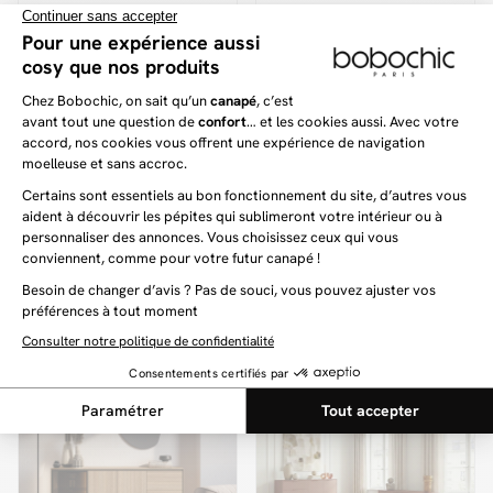
avec buffet arrondi 200
avec meuble TV 200
cm + meuble TV 200
cm + table basse en
(1)
cm + 2 tables basses
bois massif de
couleur chêne
manguier
KASHA
KASHA
1 399 €
1 549 €
Ensemble KASHA avec
Ensemble KASHA avec
meuble TV 150 cm +
meuble TV 200 cm +
buffet 150 cm + table
buffet 4 portes 200 cm
basse pieds or
+ table basse pieds
noirs