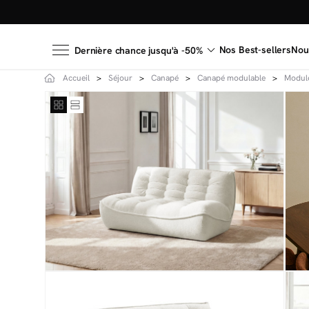
Nos Best-sellers
Nou
Dernière chance jusqu'à -50%
Accueil
Séjour
Canapé
Canapé modulable
Modul