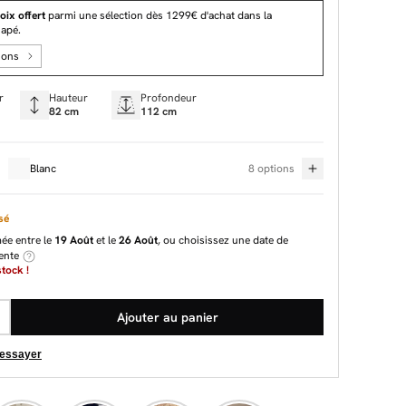
oix offert
parmi une sélection dès 1299€ d'achat dans la
napé.
ions
r
Hauteur
Profondeur
82 cm
112 cm
Blanc
8 options
sé
mée entre le
19 Août
et le
26 Août
, ou choisissez une date de
rente
tock !
Ajouter au panier
 essayer