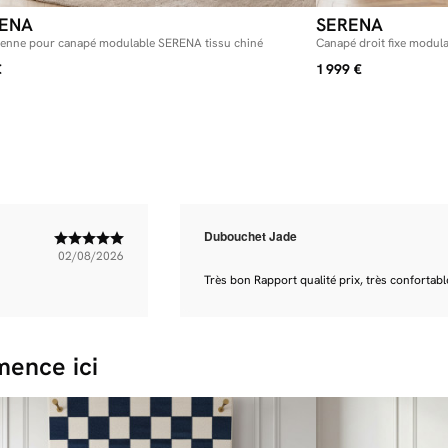
à vos envies 
ENA
SERENA
Une chauffeuse
ienne pour canapé modulable SERENA tissu chiné
Canapé droit fixe modul
Peut-être cher
et 1 chauffeuse 2 places 
agrandir votre
€
1 999 €
à toutes vos at
design élégant
s’utiliser seu
composition pe
comme un faut
accueillant et 
recherchent un 
configurations
Dubouchet Jade
02/08/2026
Très bon Rapport qualité prix, très confortable
ence ici