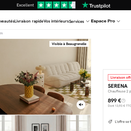
Excellent
En ce moment, profitez d'un
tapis offert dès 1299€ de canap
veautés
Livraison rapide
Vos intérieurs
Services
es
Visible à Beaugrenelle
Livraison off
SERENA
Chauffeuse 2 
899 €
Dont
13,93 €
TTC 
L'offre se