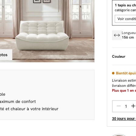
1 tapis au ch
catégorie ca
Voir condit
Longueu
156 cm
otos
Couleur
Bientôt épui
Livraison esti
livraison diffé
Plus que
1
en s
ble
aximum de confort
é et chaleur à votre intérieur
30 jours pour