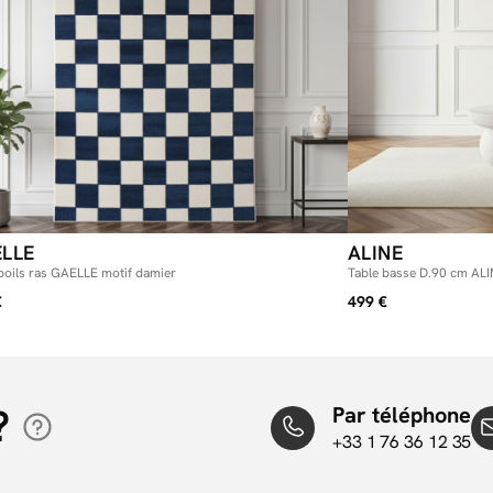
LLE
ALINE
poils ras GAELLE motif damier
Table basse D.90 cm ALI
€
499 €
?
Par téléphone
+33 1 76 36 12 35