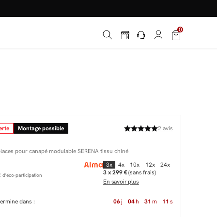
é
*
0
erte
Montage possible
2
avis
places pour canapé modulable SERENA tissu chiné
3x
4x
10x
12x
24x
3 x 299 €
(sans frais)
d'éco-participation
En savoir plus
 termine dans :
06
j
04
h
31
m
10
s