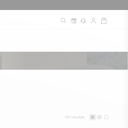
é
*
!
157
résultats