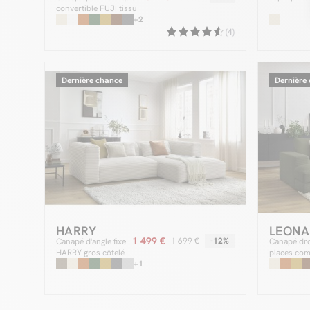
convertible FUJI tissu
bouclette
+2
(4)
Dernière chance
Dernière
HARRY
LEONA
1 499 €
1 699 €
-12%
Canapé d'angle fixe
Canapé droi
HARRY gros côtelé
places co
doux
+1
LEONARD a
profonde v
côtelé