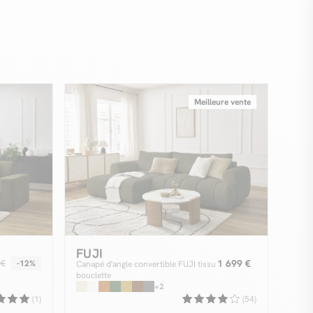
Meilleure vente
FUJI
1 699 €
 €
-12%
Canapé d'angle convertible FUJI tissu
bouclette
+2
(1)
(54)