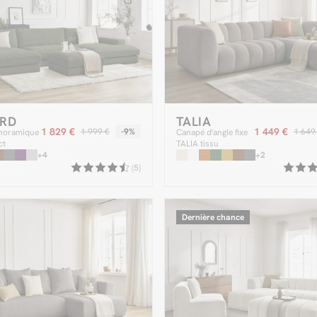
RD
TALIA
1 829 €
1 449 €
1 999 €
-9%
1 649
noramique
Canapé d'angle fixe
ct
TALIA tissu
elours
+4
bouclette
+2
c pouf
(5)
Dernière chance