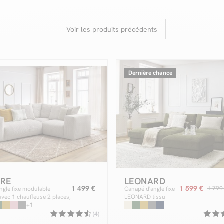
Voir les produits précédents
Dernière chance
IRE
LEONARD
1 499 €
1 599 €
1 799
ngle fixe modulable
Canapé d'angle fixe
vec 1 chauffeuse 2 places,
LEONARD tissu
1 chauffeuse 1 place
+1
texturé avec pouf
(4)