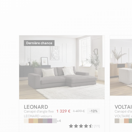
Dernière chance
LEONARD
VOLTA
1 329 €
1 499 €
-12%
Canapé d'angle fixe
Canapé d'a
LEONARD velours
VOLTAIRE a
côtelé
+4
1 angle et 
(11)