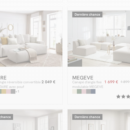
Dernière chance
IRE
MEGEVE
2 049 €
1 699 €
1 899
ngle réversible convertible
Canapé d'angle fixe
TAIRE avec pouf
modulable MEGEVE
+1
tissu chiné avec 1
chauffeuse et 1 pouf
 chance
Dernière chance