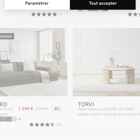
coffre SIDONIE tissu chiné
(1)
 chance
RD
TORVI
1 299 €
1 399 €
-8%
t fixe 4
Table basse ronde D.85 cm TORVI
mpact
plateau marbre et pieds bois massif 
ssise
+4
manguier clair
elours
(16)