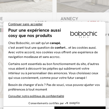
IE
ANNECY
1 349 €
1 979 €
2 199
ngle convertible réversible
Canapé d'angle fixe
ONIE velours côtelé
modulable ANNECY
tissu bouclette avec
+2
1 chauffeuse 1 place
et 1 pouf
SIDONIE
89 €
 ras VILMA motif abstrait
Canapé d'angle convertible réversible