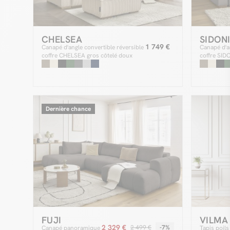
CHELSEA
SIDON
1 749 €
Canapé d'angle convertible réversible
Canapé d'a
coffre CHELSEA gros côtelé doux
coffre SID
avec pouf
Dernière chance
FUJI
VILMA
2 329 €
2 499 €
-7%
Canapé panoramique
Tapis poils