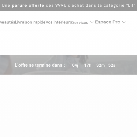
En ce moment, profitez d'un
tapis offert dès 1299€ de canap
Dernière chance
de profiter de nos prix réduits
jusqu'à -50%
veautés
Livraison rapide
Vos intérieurs
Services
Excellent
Une
parure offerte
dès 999€ d'achat dans la catégorie "Lit"
L'offre se termine dans :
04
j
17
h
32
m
50
s