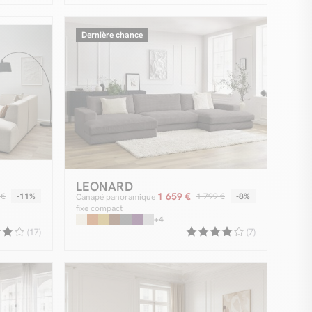
Dernière chance
LEONARD
1 659 €
 €
-11%
1 799 €
-8%
Canapé panoramique
fixe compact
LEONARD velours
+4
côtelé
(17)
(7)