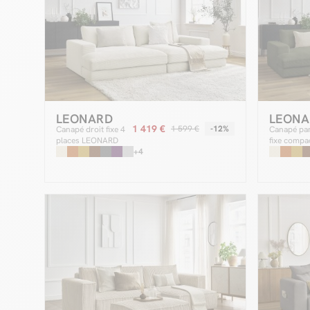
LEONARD
LEONA
1 419 €
1 599 €
-12%
Canapé droit fixe 4
Canapé pa
places LEONARD
fixe compa
assise profonde
+4
LEONARD v
velours côtelé
côtelé ave