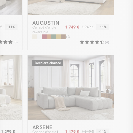
AUGUSTIN
1 749 €
 €
-11%
1 949 €
-11%
Canapé d'angle
réversible
convertible
+3
ouverture express
(3)
(4)
AUGUSTIN tissu
bouclette
Dernière chance
ARSENE
1 299 €
1 479 €
1 649 €
-11%
Canapé d'angle L