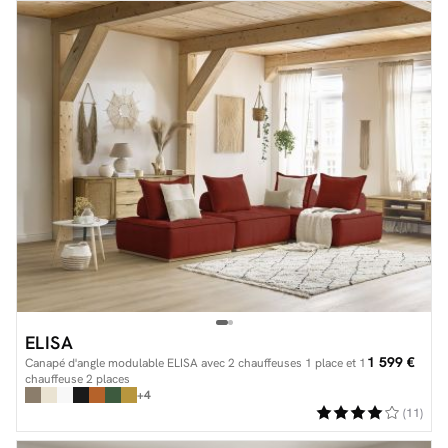
ELISA
1 599 €
Canapé d'angle modulable ELISA avec 2 chauffeuses 1 place et 1
chauffeuse 2 places
+4
(11)