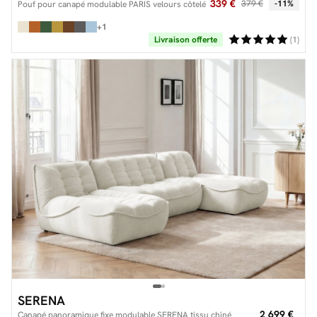
339 €
379 €
-11%
Pouf pour canapé modulable PARIS velours côtelé
+1
Livraison offerte
(1)
SERENA
2 699 €
Canapé panoramique fixe modulable SERENA tissu chiné