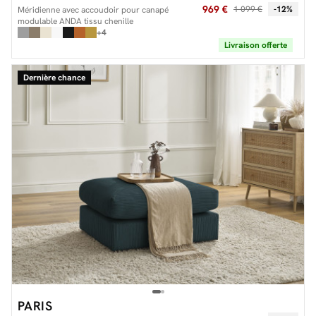
969 €
1 099 €
-12%
Méridienne avec accoudoir pour canapé
modulable ANDA tissu chenille
+4
Livraison offerte
Dernière chance
PARIS