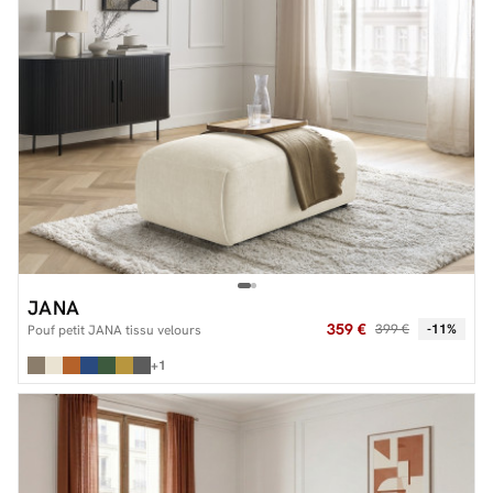
JANA
359 €
399 €
-11%
Pouf petit JANA tissu velours
+1