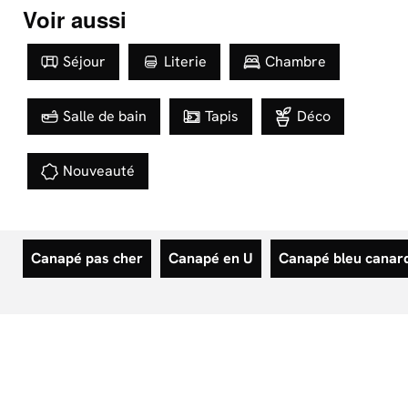
Voir aussi
Séjour
Literie
Chambre
Salle de bain
Tapis
Déco
Nouveauté
Canapé pas cher
Canapé en U
Canapé bleu canar