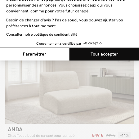
699 €
Chauffeuse 1 place avec têtière pour canapé modulable JANA
tissu chiné
+2
Livraison offerte
Dernière chance
ANDA
849 €
949 €
-11%
Chauffeuse bout de canapé pour canapé