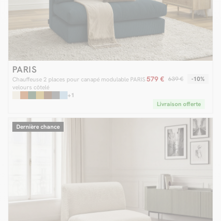
PARIS
579 €
639 €
-10%
Chauffeuse 2 places pour canapé modulable PARIS
velours côtelé
+1
Livraison offerte
Dernière chance