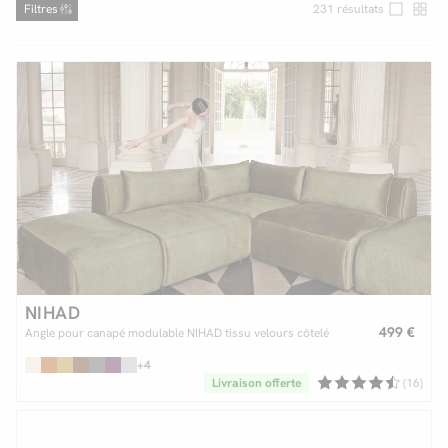
Filtres
231
résultats
Facilité de paiements
Livraison
Aide et contact
Conseil sur mesure
Mieux nous connaître
NIHAD
499 €
Angle pour canapé modulable NIHAD tissu velours côtelé
+4
Livraison offerte
(16)