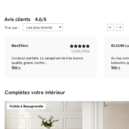
Avis clients
4.6
/5
Trier par :
MaxEffect
BLOUIN Lu
14/05/2026
Livraison parfaite. Le canapé est de très bonne
Au top com
qualité, grand, confor...
bobochic q
Voir +
Voir +
Complétez votre intérieur
Visible à Beaugrenelle