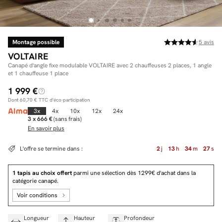
Montage possible
5
avis
Facilité de paiements
VOLTAIRE
Livraison
Canapé d'angle fixe modulable VOLTAIRE avec 2 chauffeuses 2 places, 1 angle
et 1 chauffeuse 1 place
Aide et contact
1 999 €
Dont
60,70 €
TTC d'éco-participation
Conseil sur mesure
3x
4x
10x
12x
24x
3 x 666 €
(sans frais)
Mieux nous connaître
En savoir plus
L'offre se termine dans :
2
j
13
h
34
m
26
s
1 tapis au choix offert
parmi une sélection dès 1299€ d'achat dans la
catégorie canapé.
Voir conditions
Longueur
Hauteur
Profondeur