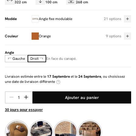
322 cm
100 cm
268 cm
Modèle
Angle fixe modulable
21 options
Couleur
Orange
9 options
Angle
Gauche
Droit
En face du canapé.
Livraison estimée entre le
17 Septembre
et le
24 Septembre
, ou choisissez
une date de livraison différente
Ajouter au panier
30 jours pour essayer