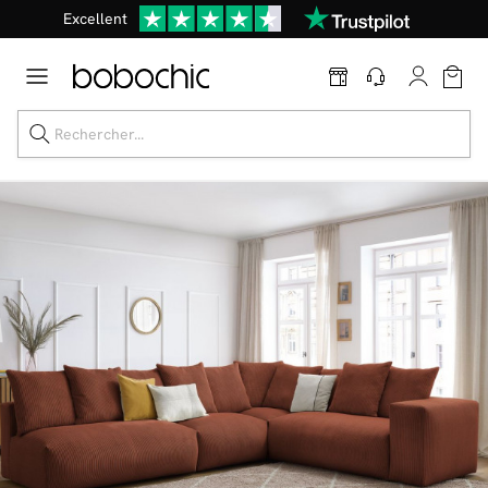
Excellent
Une
parure offerte
dès 999€ d'achat dans la catégorie "Lit"
Dernière chance jusqu'à -50%
Nos Best-sellers
Nouveautés
Livraison rapide
Vos intérieurs