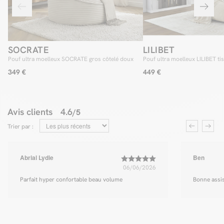
SOCRATE
LILIBET
Pouf ultra moelleux SOCRATE gros côtelé doux
Pouf ultra moelleux LILIBET ti
349 €
449 €
Avis clients
4.6
/5
Trier par :
Abrial Lydie
Ben
06/06/2026
Parfait hyper confortable beau volume
Bonne assis