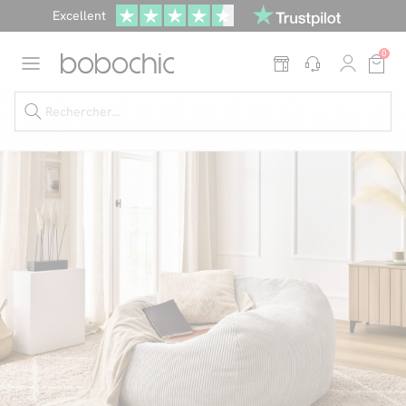
Une
parure offerte
dès 999€ d'achat dans la catégorie "Lit"
En ce moment, profitez d'un
tapis offert dès 1299€ de canapé
*
0
Dernière chance
de profiter de nos prix réduits
jusqu'à -50%
!
Excellent
Une
parure offerte
dès 999€ d'achat dans la catégorie "Lit"
Dernière chance jusqu'à -50%
Nos Best-sellers
Nouveautés
Livraison rapide
Vos intérieurs