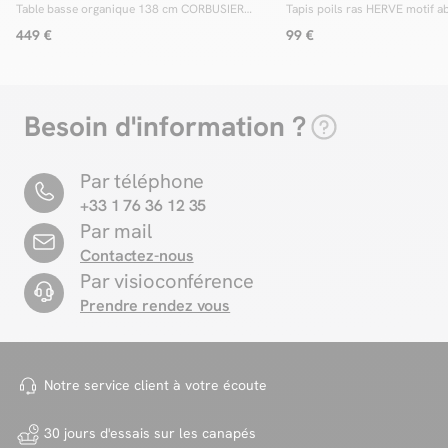
Table basse organique 138 cm CORBUSIER
Tapis poils ras HERVE motif ab
placage chêne massif
449 €
99 €
Besoin d'information ?
Par téléphone
+33 1 76 36 12 35
Par mail
Contactez-nous
Par visioconférence
Prendre rendez vous
Notre service client à votre
écoute
30 jours d'essais sur
les canapés