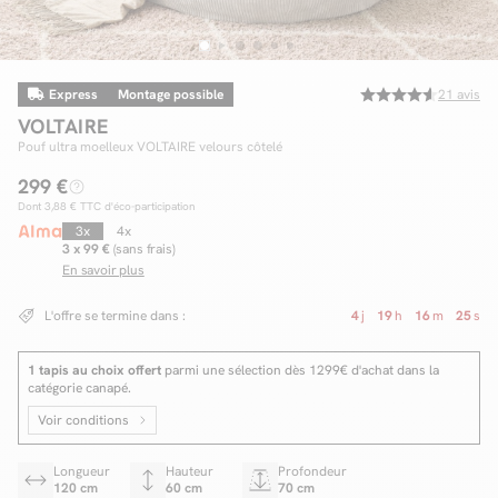
Express
Montage possible
21
avis
Facilité de paiements
VOLTAIRE
Livraison
Pouf ultra moelleux VOLTAIRE velours côtelé
299 €
Aide et contact
Dont
3,88 €
TTC d'éco-participation
Conseil sur mesure
3x
4x
3 x 99 €
(sans frais)
En savoir plus
Mieux nous connaître
L'offre se termine dans :
4
j
19
h
16
m
24
s
1 tapis au choix offert
parmi une sélection dès 1299€ d'achat dans la
catégorie canapé.
Voir conditions
Longueur
Hauteur
Profondeur
120 cm
60 cm
70 cm